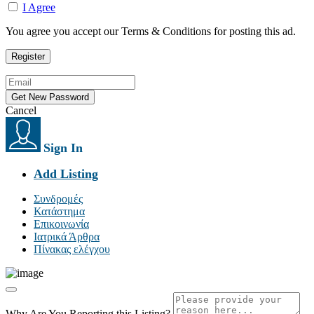
I Agree
You agree you accept our Terms & Conditions for posting this ad.
Cancel
Sign In
Add Listing
Συνδρομές
Κατάστημα
Επικοινωνία
Ιατρικά Άρθρα
Πίνακας ελέγχου
Why Are You Reporting this
Listing?