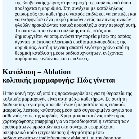
της βουβωνικής χώρας στην περιοχή της καρδιάς από όπου
προέρχεται η αρρυθμία. Στη συνέχεια με κατάλληλους
χειρισμούς του καθετήρα ο γιατρός επιδιώκει να εκπτύξει και
να ενσφηνώσει ένα μικρό μπαλόνι εντός των πνευμονικών
φλεβών προκαλώντας τοπικά κρυοπληξία στην περιοχή αυτή.
Το αποτέλεσμα είναι ο ουλώδης αυτός ιστός που
δημιουργείται να απομονώσει την πορεία μέσω της οποίας
άγονται τα έκτοπα ηλεκτρικά ερεθίσματα-πυροδότες της
αρρυθμίας. Αυτή η τεχνική απαιτεί λιγότερο χρόνο από τη
θερμική κατάλυση μέσω ραδιοσυχνοτήτων, ενέχοντας
παρόμοιους κινδύνους και επιπλοκές.
Κατάλυση – Ablation
κολπικής μαρμαρυγής: Πώς γίνεται
Η πιο κοινή τεχνική από τις προαναφερθείσες για τη θεραπεία της
κολπικής μαρμαρυγής είναι αυτή μέσω καθετήρων. Σε αυτή τη
διαδικασία, ο γιατρός προωθεί έναν ή περισσότερους ειδικούς
μακριούς, λεπτούς καθετήρες μέσα από συγκεκριμένα αγγεία του
ασθενούς εντός της καρδιάς. Χρησιμοποιείται ένας καθετήρας
χαρτογράφησης (mapping) για να προσδιοριστεί η εντόπιση των
ερεθισμάτων-πυροδοτών και στη συνέχεια εφαρμόζεται
υπερβολικό κρύο (cryoablation) ή θερμότητα μέσω
ραδιοσυχνοτήτων (radiofrequency ablation) με την άκρη του