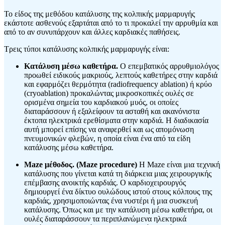
Το είδος της μεθόδου κατάλυσης της κολπικής μαρμαρυγής
εκάστοτε ασθενούς εξαρτάται από το τι προκαλεί την αρρυθμία και
από το αν συνυπάρχουν και άλλες καρδιακές παθήσεις.
Τρεις τύποι κατάλυσης κολπικής μαρμαρυγής είναι:
Κατάλυση μέσω καθετήρα.
Ο επεμβατικός αρρυθμιολόγος
προωθεί ειδικούς μακριούς, λεπτούς καθετήρες στην καρδιά
και εφαρμόζει θερμότητα (radiofrequency ablation) ή κρύο
(cryoablation) προκαλώντας μικροσκοπικές ουλές σε
ορισμένα σημεία του καρδιακού μυός, οι οποίες
διαταράσσουν ή εξαλείφουν τα ασταθή και ακανόνιστα
έκτοπα ηλεκτρικά ερεθίσματα στην καρδιά. Η διαδικασία
αυτή μπορεί επίσης να αναφερθεί και ως απομόνωση
πνευμονικών φλεβών, η οποία είναι ένα από τα είδη
κατάλυσης μέσω καθετήρα.
Maze μέθοδος. (Maze procedure)
Η Maze είναι μια τεχνική
κατάλυσης που γίνεται κατά τη διάρκεια μιας χειρουργικής
επέμβασης ανοικτής καρδιάς. Ο καρδιοχειρουργός
δημιουργεί ένα δίκτυο ουλώδους ιστού στους κόλπους της
καρδιάς, χρησιμοποιώντας ένα νυστέρι ή μια συσκευή
κατάλυσης. Όπως και με την κατάλυση μέσω καθετήρα, οι
ουλές διαταράσσουν τα περιπλανώμενα ηλεκτρικά