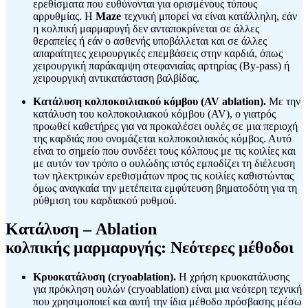
ερεθίσματα που ευθύνονται για ορισμένους τύπους
αρρυθμίας. Η
Maze
τεχνική μπορεί να είναι κατάλληλη, εάν
η κολπική μαρμαρυγή δεν ανταποκρίνεται σε άλλες
θεραπείες ή εάν ο ασθενής υποβάλλεται και σε άλλες
απαραίτητες χειρουργικές επεμβάσεις στην καρδιά, όπως
χειρουργική παράκαμψη στεφανιαίας αρτηρίας (By-pass) ή
χειρουργική αντικατάσταση βαλβίδας.
Κατάλυση κολποκοιλιακού κόμβου (AV ablation).
Με την
κατάλυση του κολποκοιλιακού κόμβου (AV), ο γιατρός
προωθεί καθετήρες για να προκαλέσει ουλές σε μια περιοχή
της καρδιάς που ονομάζεται κολποκοιλιακός κόμβος. Αυτό
είναι το σημείο που συνδέει τους κόλπους με τις κοιλίες και
με αυτόν τον τρόπο ο ουλώδης ιστός εμποδίζει τη διέλευση
των ηλεκτρικών ερεθισμάτων προς τις κοιλίες καθιστώντας
όμως αναγκαία την μετέπειτα εμφύτευση βηματοδότη για τη
ρύθμιση του καρδιακού ρυθμού.
Κατάλυση – Ablation
κολπικής μαρμαρυγής: Νεότερες μέθοδοι
Κρυοκατάλυση (cryoablation).
Η χρήση κρυοκατάλυσης
για πρόκληση ουλών (cryoablation) είναι μια νεότερη τεχνική
που χρησιμοποιεί και αυτή την ίδια μέθοδο πρόσβασης μέσω