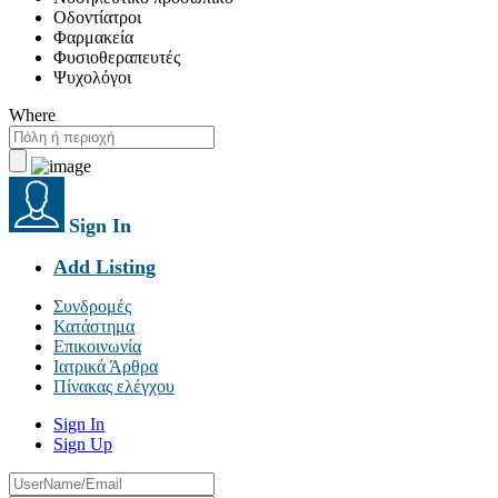
Οδοντίατροι
Φαρμακεία
Φυσιοθεραπευτές
Ψυχολόγοι
Where
Sign In
Add Listing
Συνδρομές
Κατάστημα
Επικοινωνία
Ιατρικά Άρθρα
Πίνακας ελέγχου
Sign In
Sign Up