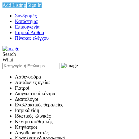
Add Listing
Sign In
Συνδρομές
Κατάστημα
Επικοινωνία
Ιατρικά Άρθρα
Πίνακας ελέγχου
Search
What
Ασθενοφόρα
Ασφάλειες υγείας
Γιατροί
Διαγνωστικά κέντρα
Διαιτολόγοι
Εναλλακτικές θεραπείες
Ιατρικά είδη
Ιδιωτικές κλινικές
Κέντρα αισθητικής
Κτηνίατροι
Λογοθεραπευτές
Νοσηλευτικό προσωπικό