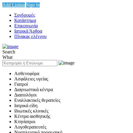
Add Listing
Sign In
Συνδρομές
Κατάστημα
Επικοινωνία
Ιατρικά Άρθρα
Πίνακας ελέγχου
Search
What
Ασθενοφόρα
Ασφάλειες υγείας
Γιατροί
Διαγνωστικά κέντρα
Διαιτολόγοι
Εναλλακτικές θεραπείες
Ιατρικά είδη
Ιδιωτικές κλινικές
Κέντρα αισθητικής
Κτηνίατροι
Λογοθεραπευτές
Νοσηλευτικό προσωπικό