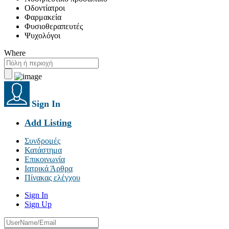
Οδοντίατροι
Φαρμακεία
Φυσιοθεραπευτές
Ψυχολόγοι
Where
Sign In
Add Listing
Συνδρομές
Κατάστημα
Επικοινωνία
Ιατρικά Άρθρα
Πίνακας ελέγχου
Sign In
Sign Up