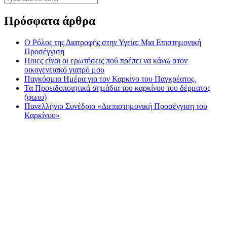
Πρόσφατα άρθρα
Ο Ρόλος της Διατροφής στην Υγεία: Μια Επιστημονική
Προσέγγιση
Ποιες είναι οι ερωτήσεις πού πρέπει να κάνω στον
οικογενειακό γιατρό μου
Παγκόσμια Ημέρα για τον Καρκίνο του Παγκρέατος.
Τα Προειδοποιητικά σημάδια του καρκίνου του δέρματος
(φωτο)
Πανελλήνιο Συνέδριο «Διεπιστημονική Προσέγγιση του
Καρκίνου»