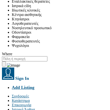
Εναλλακτικές θεραπείες
Ιατρικά είδη
Ιδιωτικές κλινικές
Κέντρα αισθητικής
Κτηνίατροι
Λογοθεραπευτές
Νοσηλευτικό προσωπικό
Οδοντίατροι
Φαρμακεία
Φυσιοθεραπευτές
Ψυχολόγοι
Where
Sign In
Add Listing
Συνδρομές
Κατάστημα
Επικοινωνία
Ιατρικά Άρθρα