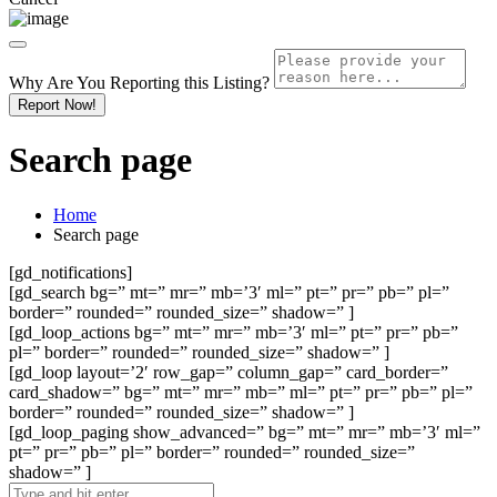
Why Are You Reporting this
Listing?
Report Now!
Search page
Home
Search page
[gd_notifications]
[gd_search bg=” mt=” mr=” mb=’3′ ml=” pt=” pr=” pb=” pl=”
border=” rounded=” rounded_size=” shadow=” ]
[gd_loop_actions bg=” mt=” mr=” mb=’3′ ml=” pt=” pr=” pb=”
pl=” border=” rounded=” rounded_size=” shadow=” ]
[gd_loop layout=’2′ row_gap=” column_gap=” card_border=”
card_shadow=” bg=” mt=” mr=” mb=” ml=” pt=” pr=” pb=” pl=”
border=” rounded=” rounded_size=” shadow=” ]
[gd_loop_paging show_advanced=” bg=” mt=” mr=” mb=’3′ ml=”
pt=” pr=” pb=” pl=” border=” rounded=” rounded_size=”
shadow=” ]