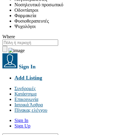
Νοσηλευτικό προσωπικό
Οδοντίατροι
Φαρμακεία
Φυσιοθεραπευτές
Ψυχολόγοι
Where
Sign In
Add Listing
Συνδρομές
Κατάστημα
Επικοινωνία
Ιατρικά Άρθρα
Πίνακας ελέγχου
Sign In
Sign Up