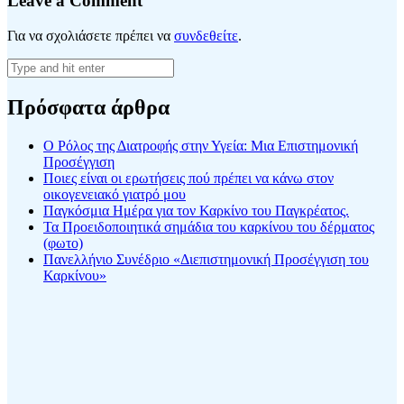
Leave a Comment
Για να σχολιάσετε πρέπει να
συνδεθείτε
.
Πρόσφατα άρθρα
Ο Ρόλος της Διατροφής στην Υγεία: Μια Επιστημονική
Προσέγγιση
Ποιες είναι οι ερωτήσεις πού πρέπει να κάνω στον
οικογενειακό γιατρό μου
Παγκόσμια Ημέρα για τον Καρκίνο του Παγκρέατος.
Τα Προειδοποιητικά σημάδια του καρκίνου του δέρματος
(φωτο)
Πανελλήνιο Συνέδριο «Διεπιστημονική Προσέγγιση του
Καρκίνου»