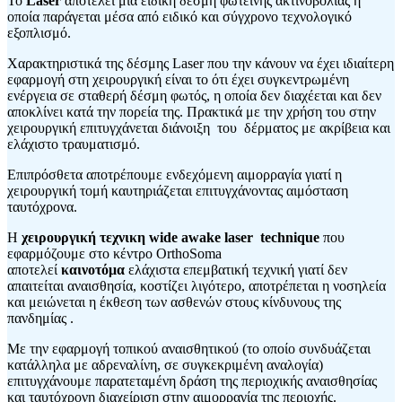
Το
Laser
αποτελεί μία ειδική δέσμη φωτεινής ακτινοβολίας η
οποία παράγεται μέσα από ειδικό και σύγχρονο τεχνολογικό
εξοπλισμό.
Χαρακτηριστικά της δέσμης Laser που την κάνουν να έχει ιδιαίτερη
εφαρμογή στη χειρουργική είναι το ότι έχει συγκεντρωμένη
ενέργεια σε σταθερή δέσμη φωτός, η οποία δεν διαχέεται και δεν
αποκλίνει κατά την πορεία της. Πρακτικά με την χρήση του στην
χειρουργική επιτυγχάνεται διάνοιξη του δέρματος με ακρίβεια και
ελάχιστο τραυματισμό.
Επιπρόσθετα αποτρέπουμε ενδεχόμενη αιμορραγία γιατί η
χειρουργική τομή καυτηριάζεται επιτυγχάνοντας αιμόσταση
ταυτόχρονα.
Η
χειρουργική τεχνικη wide awake laser technique
που
εφαρμόζουμε στο κέντρο OrthoSoma
αποτελεί
καινοτόμα
ελάχιστα επεμβατική τεχνική γιατί δεν
απαιτείται αναισθησία, κοστίζει λιγότερο, αποτρέπεται η νοσηλεία
και μειώνεται η έκθεση των ασθενών στους κίνδυνους της
πανδημίας .
Με την εφαρμογή τοπικού αναισθητικού (το οποίο συνδυάζεται
κατάλληλα με αδρεναλίνη, σε συγκεκριμένη αναλογία)
επιτυγχάνουμε παρατεταμένη δράση της περιοχικής αναισθησίας
και ταυτόχρονη διαχείριση στην αιμορραγία της περιοχής.