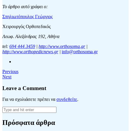
Το άρθρο αυτό γράφει o:
Σπηλιωτόπουλος Γεώργιος
Χειρουργός Ορθοπεδικός
Λεωφ. Αλεξάνδρας 192, Αθήνα
tel:
694 444 3459
|
http://www.orthosoma.gr
|
http://www.orthopedicnews.gr
|
info@orthosoma.gr
Previous
Next
Leave a Comment
Για να σχολιάσετε πρέπει να
συνδεθείτε
.
Πρόσφατα άρθρα