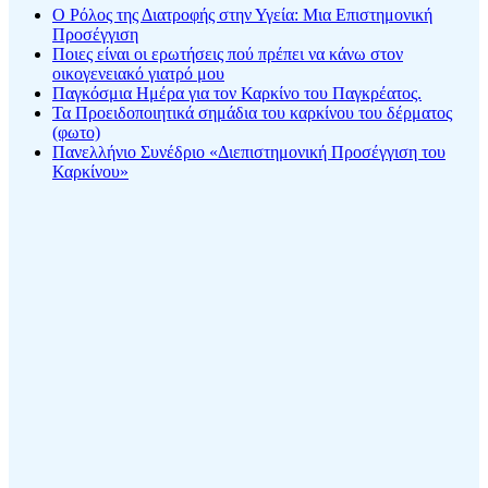
Ο Ρόλος της Διατροφής στην Υγεία: Μια Επιστημονική
Προσέγγιση
Ποιες είναι οι ερωτήσεις πού πρέπει να κάνω στον
οικογενειακό γιατρό μου
Παγκόσμια Ημέρα για τον Καρκίνο του Παγκρέατος.
Τα Προειδοποιητικά σημάδια του καρκίνου του δέρματος
(φωτο)
Πανελλήνιο Συνέδριο «Διεπιστημονική Προσέγγιση του
Καρκίνου»