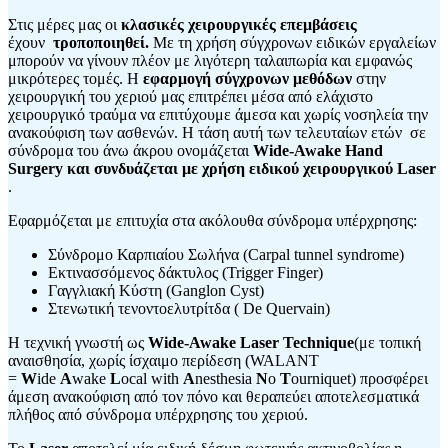
Στις μέρες μας οι
κλασικές χειρουργικές επεμβάσεις
έχουν
τροποποιηθεί.
Με τη χρήση σύγχρονων ειδικών εργαλείων
μπορούν να γίνουν πλέον με λιγότερη ταλαιπωρία και εμφανώς
μικρότερες τομές. Η
εφαρμογή σύγχρονων μεθόδων
στην
χειρουργική του χεριού μας επιτρέπει μέσα από ελάχιστο
χειρουργικό τραύμα να επιτύχουμε άμεσα και χωρίς νοσηλεία την
ανακούφιση των ασθενών. Η τάση αυτή των τελευταίων ετών σε
σύνδρομα του άνω άκρου ονομάζεται
Wide-Awake Hand
Surgery και συνδυάζεται με χρήση ειδικού χειρουργικού
Laser
.
Εφαρμόζεται με επιτυχία στα ακόλουθα σύνδρομα υπέρχρησης:
Σύνδρομο Καρπιαίου Σωλήνα (Carpal tunnel syndrome)
Εκτινασσόμενος δάκτυλος (Trigger Finger)
Γαγγλιακή Κύστη (Ganglon Cyst)
Στενωτική τενοντοελυτρίτδα ( De Quervain)
Η τεχνική γνωστή ως
Wide-Awake Laser Technique
(με τοπική
αναισθησία, χωρίς ίσχαιμο περίδεση (WALANT
=
W
ide
A
wake
L
ocal with
A
nesthesia
N
o
T
ourniquet) προσφέρει
άμεση ανακούφιση από τον πόνο και θεραπεύει αποτελεσματικά
πλήθος από σύνδρομα υπέρχρησης του χεριού.