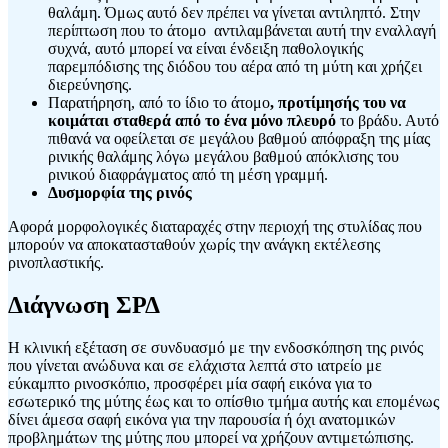
θαλάμη. Όμως αυτό δεν πρέπει να γίνεται αντιληπτό. Στην
περίπτωση που το άτομο αντιλαμβάνεται αυτή την εναλλαγή
συχνά, αυτό μπορεί να είναι ένδειξη παθολογικής
παρεμπόδισης της διόδου του αέρα από τη μύτη και χρήζει
διερεύνησης.
Παρατήρηση, από το ίδιο το άτομο
, προτίμησής του να
κοιμάται σταθερά από το
ένα μόνο πλευρό
το βράδυ. Αυτό
πιθανά να οφείλεται σε μεγάλου βαθμού απόφραξη της μίας
ρινικής θαλάμης λόγω μεγάλου βαθμού απόκλισης του
ρινικού διαφράγματος από τη μέση γραμμή.
Δυσμορφία της ρινός
Αφορά μορφολογικές διαταραχές στην περιοχή της στυλίδας που
μπορούν να αποκατασταθούν χωρίς την ανάγκη εκτέλεσης
ρινοπλαστικής.
Διάγνωση ΣΡΔ
Η κλινική εξέταση σε συνδυασμό με την ενδοσκόπηση της ρινός
που γίνεται ανώδυνα και σε ελάχιστα λεπτά στο ιατρείο με
εύκαμπτο ρινοσκόπιο, προσφέρει μία σαφή εικόνα για το
εσωτερικό της μύτης έως και το οπίσθιο τμήμα αυτής και επομένως
δίνει άμεσα σαφή εικόνα για την παρουσία ή όχι ανατομικών
προβλημάτων της μύτης που μπορεί να χρήζουν αντιμετώπισης.