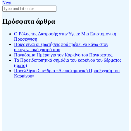
Next
Πρόσφατα άρθρα
Ο Ρόλος της Διατροφής στην Υγεία: Μια Επιστημονική
Προσέγγιση
Ποιες είναι οι ερωτήσεις πού πρέπει να κάνω στον
οικογενειακό γιατρό μου
Παγκόσμια Ημέρα για τον Καρκίνο του Παγκρέατος.
Τα Προειδοποιητικά σημάδια του καρκίνου του δέρματος
(φωτο)
Πανελλήνιο Συνέδριο «Διεπιστημονική Προσέγγιση του
Καρκίνου»