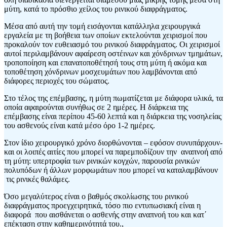
μύτη, κατά το πρόσθιο χείλος του ρινικού διαφράγματος.
Μέσα από αυτή την τομή εισάγονται κατάλληλα χειρουργικά
εργαλεία με τη βοήθεια των οποίων εκτελούνται χειρισμοί που
προκαλούν τον ευθειασμό του ρινικού διαφράγματος. Οι χειρισμοί
αυτοί περιλαμβάνουν αφαίρεση οστέινων και χόνδρινων τμημάτων,
τροποποίηση και επανατοποθέτησή τους στη μύτη ή ακόμα και
τοποθέτηση χόνδρινων μοσχευμάτων που λαμβάνονται από
διάφορες περιοχές του σώματος.
Στο τέλος της επέμβασης, η μύτη πωματίζεται με διάφορα υλικά, τα
οποία αφαιρούνται συνήθως σε 2 ημέρες. Η διάρκεια της
επέμβασης είναι περίπου 45-60 λεπτά και η διάρκεια της νοσηλείας
του ασθενούς είναι κατά μέσο όρο 1-2 ημέρες.
Στον ίδιο χειρουργικό χρόνο διορθώνονται – εφόσον συνυπάρχουν-
και οι λοιπές αιτίες που μπορεί να παρεμποδίζουν την αναπνοή από
τη μύτη: υπερτροφία των ρινικών κογχών, παρουσία ρινικών
πολυπόδων ή άλλων μορφωμάτων που μπορεί να καταλαμβάνουν
τις ρινικές θαλάμες.
Όσο μεγαλύτερος είναι ο βαθμός σκολίωσης του ρινικού
διαφράγματος προεγχειρητικά, τόσο πιο εντυπωσιακή είναι η
διαφορά που αισθάνεται ο ασθενής στην αναπνοή του και κατ΄
επέκταση στην καθημερινότητά του.,