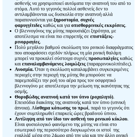
ασθενής να χρησιμοποιεί αυτόματα την αναπνοή του από το
στόμα. Αυτό το γεγονός πολλοί ασθενείς δεν το
αντιλαμβάνονται ως δυσκολία στην αναπνοή αλλά
παραπονιούνται για
ξηροστομία
,
συχνές
φαρυγγίτιδες
καθώς και για
οπισθορρινικές εκκρίσεις
.
Ο βλεννογόνος της μύτης παρουσιάζει ξηρότητα, με
αποτέλεσμα να είναι πιο επιρρεπής σε
επιστάξεις-
ρινορραγίες
.
Πολύ μεγάλου βαθμού σκολίωση του ρινικού διαφράγματος
που αποφράσσει σχεδόν πλήρως τη μία ρινική θαλάμη
μπορεί να προκαλεί σύστοιχα συχνές
προσωπαλγίες
καθώς
και
επαναλαμβανόμενες λοιμώξεις
(παραρρινοκολπίτιδες).
Ανοσμία.
Όταν η σκολίωση καταλαμβάνει συγκεκριμένες
περιοχές στην περιοχή της μύτης θα μπορούσε να
παρεμποδίζει την ροή του αέρα προς τον οσφρητικό
βλεννογόνο με αποτέλεσμα την μείωση της ικανότητας της
οσμής.
Θορυβώδης αναπνοή κατά τον ύπνο (ροχαλητό)
.
Επεισόδια διακόπης της αναπνοής κατά τον ύπνο (υπνική
άπνοια). Α
ίσθημα κόπωσης
το πρωί
, παρά το γεγονός ότι
έχουν συμπληρωθεί επαρκείς ώρες βραδινού ύπνου.
Αντίληψη από τον ίδιο τον ασθενή του ρινικού κύκλου
.
Είναι φυσιολογικό φαινόμενο της μύτης να είναι στο
εσωτερικό της περισσότερο διογκωμένοι οι ιστοί της
εναλλάξ μέσα στο 24ωρο από την μία και την άλλη ρινική