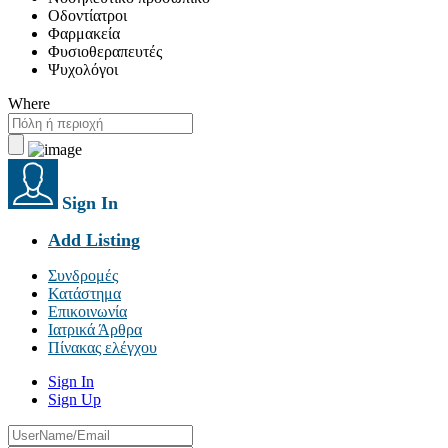
Οδοντίατροι
Φαρμακεία
Φυσιοθεραπευτές
Ψυχολόγοι
Where
Sign In
Add Listing
Συνδρομές
Κατάστημα
Επικοινωνία
Ιατρικά Άρθρα
Πίνακας ελέγχου
Sign In
Sign Up