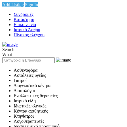
Add Listing
Sign In
Συνδρομές
Κατάστημα
Επικοινωνία
Ιατρικά Άρθρα
Πίνακας ελέγχου
Search
What
Ασθενοφόρα
Ασφάλειες υγείας
Γιατροί
Διαγνωστικά κέντρα
Διαιτολόγοι
Εναλλακτικές θεραπείες
Ιατρικά είδη
Ιδιωτικές κλινικές
Κέντρα αισθητικής
Κτηνίατροι
Λογοθεραπευτές
Νοσηλευτικό προσωπικό