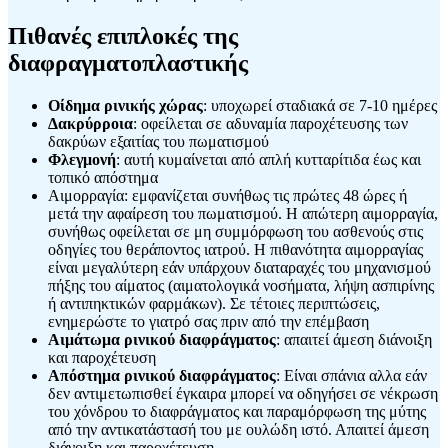
Πιθανές επιπλοκές της
διαφραγματοπλαστικής
Οίδημα ρινικής χώρας
: υποχωρεί σταδιακά σε 7-10 ημέρες
Δακρύρροια
: οφείλεται σε αδυναμία παροχέτευσης των
δακρύων εξαιτίας του πωματισμού
Φλεγμονή
: αυτή κυμαίνεται από απλή κυτταρίτιδα έως και
τοπικό απόστημα
Αιμορραγία: εμφανίζεται συνήθως τις πρώτες 48 ώρες ή
μετά την αφαίρεση του πωματισμού. Η απώτερη αιμορραγία,
συνήθως οφείλεται σε μη συμμόρφωση του ασθενούς στις
οδηγίες του θεράποντος ιατρού. Η πιθανότητα αιμορραγίας
είναι μεγαλύτερη εάν υπάρχουν διαταραχές του μηχανισμού
πήξης του αίματος (αιματολογικά νοσήματα, λήψη ασπιρίνης
ή αντιπηκτικών φαρμάκων). Σε τέτοιες περιπτώσεις,
ενημερώστε το γιατρό σας πριν από την επέμβαση
Αιμάτωμα ρινικού διαφράγματος
: απαιτεί άμεση διάνοιξη
και παροχέτευση
Απόστημα ρινικού διαφράγματος
: Είναι σπάνια αλλα εάν
δεν αντιμετωπισθεί έγκαιρα μπορεί να οδηγήσει σε νέκρωση
του χόνδρου το διαφράγματος και παραμόρφωση της μύτης
από την αντικατάστασή του με ουλώδη ιστό. Απαιτεί άμεση
διάνοιξη και παροχέτευση