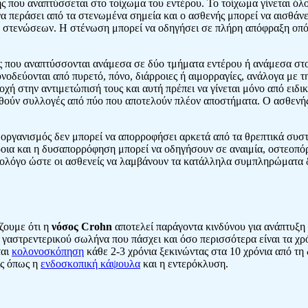
ς που αναπτύσσεται στο τοίχωμα του εντέρου. Το τοίχωμα γίνεται όλο
να περάσει από τα στενωμένα σημεία και ο ασθενής μπορεί να αισθάν
ν στενώσεων. Η στένωση μπορεί να οδηγήσει σε πλήρη απόφραξη οπότ
ίες που αναπτύσσονται ανάμεσα σε δύο τμήματα εντέρου ή ανάμεσα στ
νοδεύονται από πυρετό, πόνο, διάρροιες ή αιμορραγίες, ανάλογα με τη
ή στην αντιμετώπισή τους και αυτή πρέπει να γίνεται μόνο από ειδικ
ηθούν συλλογές από πύο που αποτελούν πλέον αποστήματα. Ο ασθενής 
ο οργανισμός δεν μπορεί να απορροφήσει αρκετά από τα θρεπτικά συσ
ρροια και η δυσαπορρόφηση μπορεί να οδηγήσουν σε αναιμία, οστεοπό
φολόγο ώστε οι ασθενείς να λαμβάνουν τα κατάλληλα συμπληρώματα δ
ζουμε ότι η
νόσος Crohn
αποτελεί παράγοντα κινδύνου για ανάπτυξη
 γαστρεντερικού σωλήνα που πάσχει και όσο περισσότερα είναι τα χρ
ται
κολονοσκόπηση
κάθε 2-3 χρόνια ξεκινώντας στα 10 χρόνια από τη
ις όπως η
ενδοσκοπική κάψουλα
και η εντερόκλυση.