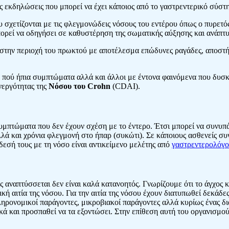
ς εκδηλώσεις που μπορεί να έχει κάποιος από το γαστρεντερικό σύστ
σχετίζονται με τις φλεγμονώδεις νόσους του εντέρου όπως ο πυρετός,
ορεί να οδηγήσει σε καθυστέρηση της σωματικής αύξησης και ανάπτυ
στην περιοχή του πρωκτού με αποτέλεσμα επώδυνες ραγάδες, αποστή
με πού ήπια συμπτώματα αλλά και άλλοι με έντονα φαινόμενα που δυσ
Ενεργότητας της
Νόσου του Crohn
(CDAI).
υμπτώματα που δεν έχουν σχέση με το έντερο. Έτσι μπορεί να συνυπ
λά και χρόνια φλεγμονή στο ήπαρ (συκώτι). Σε κάποιους ασθενείς σ
δεσή τους με τη νόσο είναι αντικείμενο μελέτης από
γαστρεντερολόγο
ς αναπτύσσεται δεν είναι καλά κατανοητός. Γνωρίζουμε ότι το άγχος
ική αιτία της νόσου. Για την αιτία της νόσου έχουν διατυπωθεί δεκάδε
 κληρονομικοί παράγοντες, μικροβιακοί παράγοντες αλλά κυρίως ένας 
ά και προσπαθεί να τα εξοντώσει. Στην επίθεση αυτή του οργανισμού