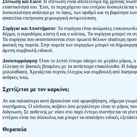
Στένωση και Ειλεό
: Η στένωση είναι αποτέλεσμα της χρόνιας ίνωση
ελαστικότητά του. Έτσι, το περιεχόμενο του εντέρου δυσκολεύεται 
δυσκοιλιότητα ανάλογα με το ύψος, των αριθμό και τη βαρύτητα τω
απαιτείται επείγουσα χειρουργική αντιμετώπιση.
Συρίγγια και Αποστήματα
: Τα συρίγγια είναι ανώμαλες επικοινων
δέρμα, η ουροδόχος κύστη ή και ο κόλπος. Τα συρίγγια μπορεί να συ
Τα συρίγγια που αναπτύσσονται στον πρωκτό θέλουν ιδιαίτερη προσοχ
φυσική της πορεία. Στην πορεία των συριγγίων μπορεί να δημιουργ
άμεση συμβουλή ειδικού.
Δυσαπορρόφηση
: Όταν το λεπτό έντερο πάσχει σε μεγάλο μήκος, 
έλλειψη σε βασικές βιταμίνες με τα αντίστοιχα επακόλουθα. Η διά
χολολιθίαση. Χρειάζεται συχνός έλεγχος και συμβουλή από διατρο
ανάγκες τους.
Σχετίζεται με τον καρκίνο;
Αν και παλαιότερα αυτό βρισκόταν υπό αμφισβήτηση, σήμερα γνωρί
συστήματος. Ο κίνδυνος αυξάνει όσο μεγαλύτερο είναι το μήκος του
διάγνωση. Σε ασθενείς με νόσο στο παχύ έντερο συστήνεται να γίνε
εντέρου είναι πιο δύσκολος και μπορεί να απαιτήσει ειδικές εξετάσε
Θεραπεία