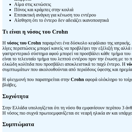
Αίμα στις κενώσεις
Πόνος και κράμπες στην κοιλιά
Επιτακτική ανάγκη για κένωση του εντέρου
Αίσθηση ότι το έντερο δεν αδειάζει ικανοποιητικά
Τι είναι η νόσος του Crohn
Η
νόσος του Crohn
παραμένει ένα δύσκολο κεφάλαιο της ιατρικής. 
λίγες περιπτώσεις μπορεί κανείς να προβλέψει την εξέλιξή της αλλ
γαστρεντερικό σύστημα αφού μπορεί να προσβάλει κάθε τμήμα του α
είναι το τελευταίο τμήμα του λεπτού εντέρου πριν την ένωση με το 
ελκώδη κολίτιδα που προσβάλει αποκλειστικά το παχύ έντερο. Η
νό
συμπτωμάτων που ακολουθούνται από περιόδους ύφεσης και ηρεμία
Η φλεγμονή που παρατηρείται στην
Crohn
αφορά ολόκληρο το τοίχω
βλάβες.
Συχνότητα
Στην Ελλάδα υπολογίζεται ότι τη νόσο θα εμφανίσουν περίπου 3 άν
Η νόσος πιο συχνά πρωτοεμφανίζεται σε νεαρή ηλικία αν και υπάρχε
Συμπτώματα