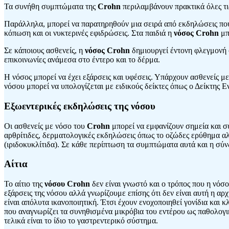
Τα συνήθη συμπτώματα της
Crohn
περιλαμβάνουν πρακτικά όλες τι
Παράλληλα, μπορεί να παρατηρηθούν μια σειρά από εκδηλώσεις που 
κόπωση και οι νυκτερινές εφιδρώσεις. Στα παιδιά η
νόσος Crohn
μπ
Σε κάποιους ασθενείς, η
νόσος Crohn
δημιουργεί έντονη φλεγμονή 
επικοινωνίες ανάμεσα στο έντερο και το δέρμα.
Η νόσος μπορεί να έχει εξάρσεις και υφέσεις. Υπάρχουν ασθενείς 
νόσου μπορεί να υπολογίζεται με ειδικούς δείκτες όπως ο Δείκτης 
Εξωεντερικές εκδηλώσεις της νόσου
Οι ασθενείς με νόσο του
Crohn
μπορεί να εμφανίζουν σημεία και σ
αρθρίτιδες, δερματολογικές εκδηλώσεις όπως το οζώδες ερύθημα αλ
(ιριδοκυκλίτιδα). Σε κάθε περίπτωση τα συμπτώματα αυτά και η σύν
Αίτια
Το αίτιο της
νόσου Crohn
δεν είναι γνωστό και ο τρόπος που η νόσο
εξάρσεις της νόσου αλλά γνωρίζουμε επίσης ότι δεν είναι αυτή η αρχ
είναι απόλυτα ικανοποιητική. Έτσι έχουν ενοχοποιηθεί γονίδια και
που αναγνωρίζει τα συνηθισμένα μικρόβια του εντέρου ως παθολογικ
τελικά είναι το ίδιο το γαστρεντερικό σύστημα.