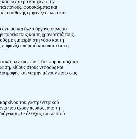
 και παχύτερο και χάνει την
εται πόνους, φουσκώματα και
ε ο ασθενής εμφανίζει ειλεό και
ο έντερο και άλλα όργανα όπως το
ν πορεία τους και τη χρονιότητά τους.
ούς με εμπειρία στη νόσο και τη
εμφανίζει πυρετό και απαιτείται η
τατικά των τροφών. Τότε παρουσιάζεται
ρωση, λίθους στους νεφρούς και
ιατροφής και να μην μένουν πίσω στις
 καρκίνου του γαστρεντερικού
όνια που έχουν περάσει από τη
 διάγνωση. Ο έλεγχος του λεπτού