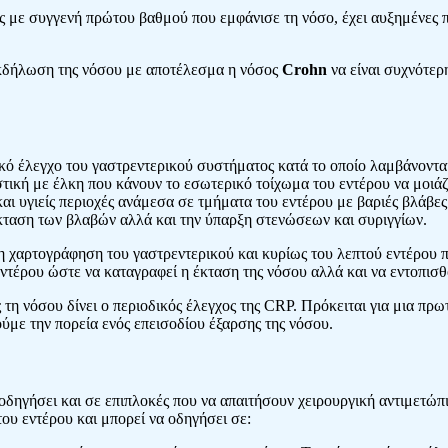
 με συγγενή πρώτου βαθμού που εμφάνισε τη νόσο, έχει αυξημένες π
 εκδήλωση της νόσου με αποτέλεσμα η νόσος
Crohn
να είναι συχνότερ
κό έλεγχο του γαστρεντερικού συστήματος κατά το οποίο λαμβάνονται
στική με έλκη που κάνουν το εσωτερικό τοίχωμα του εντέρου να μοι
αι υγιείς περιοχές ανάμεσα σε τμήματα του εντέρου με βαριές βλάβε
έκταση των βλαβών αλλά και την ύπαρξη στενώσεων και συριγγίων.
 χαρτογράφηση του γαστρεντερικού και κυρίως του λεπτού εντέρου πο
εντέρου ώστε να καταγραφεί η έκταση της νόσου αλλά και να εντοπισθ
 τη νόσου δίνει ο περιοδικός έλεγχος της CRP. Πρόκειται για μια πρω
ύμε την πορεία ενός επεισοδίου έξαρσης της νόσου.
 οδηγήσει και σε επιπλοκές που να απαιτήσουν χειρουργική αντιμετώπ
ου εντέρου και μπορεί να οδηγήσει σε: