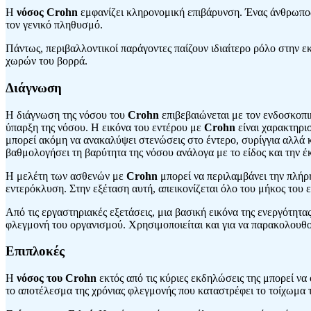
Η
νόσος Crohn
εμφανίζει κληρονομική επιβάρυνση. Ένας άνθρωπος
τον γενικό πληθυσμό.
Πάντως, περιβαλλοντικοί παράγοντες παίζουν ιδιαίτερο ρόλο στην
χωρών του βορρά.
Διάγνωση
Η διάγνωση της νόσου του
Crohn
επιβεβαιώνεται με τον ενδοσκοπι
ύπαρξη της νόσου. Η εικόνα του εντέρου με
Crohn
είναι χαρακτηρι
μπορεί ακόμη να ανακαλύψει στενώσεις στο έντερο, συρίγγια αλλά κ
βαθμολογήσει τη βαρύτητα της νόσου ανάλογα με το είδος και την 
Η μελέτη των ασθενών με
Crohn
μπορεί να περιλαμβάνει την πλήρη
εντερόκλυση. Στην εξέταση αυτή, απεικονίζεται όλο του μήκος του 
Από τις εργαστηριακές εξετάσεις, μια βασική εικόνα της ενεργότητας
φλεγμονή του οργανισμού. Χρησιμοποιείται και για να παρακολουθο
Επιπλοκές
Η
νόσος του Crohn
εκτός από τις κύριες εκδηλώσεις της μπορεί να
το αποτέλεσμα της χρόνιας φλεγμονής που καταστρέφει το τοίχωμα τ