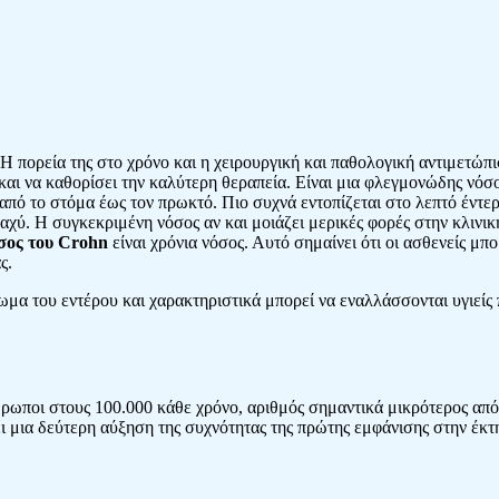
Η πορεία της στο χρόνο και η χειρουργική και παθολογική αντιμετώπι
ά και να καθορίσει την καλύτερη θεραπεία. Eίναι μια φλεγμονώδης νό
πό το στόμα έως τον πρωκτό. Πιο συχνά εντοπίζεται στο λεπτό έντερο
παχύ. Η συγκεκριμένη νόσος αν και μοιάζει μερικές φορές στην κλινικ
σος του Crohn
είναι χρόνια νόσος. Αυτό σημαίνει ότι οι ασθενείς μπ
ς.
μα του εντέρου και χαρακτηριστικά μπορεί να εναλλάσσονται υγιείς 
θρωποι στους 100.000 κάθε χρόνο, αριθμός σημαντικά μικρότερος από
ι μια δεύτερη αύξηση της συχνότητας της πρώτης εμφάνισης στην έκτη