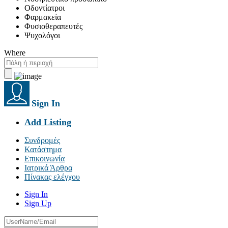
Οδοντίατροι
Φαρμακεία
Φυσιοθεραπευτές
Ψυχολόγοι
Where
Sign In
Add Listing
Συνδρομές
Κατάστημα
Επικοινωνία
Ιατρικά Άρθρα
Πίνακας ελέγχου
Sign In
Sign Up