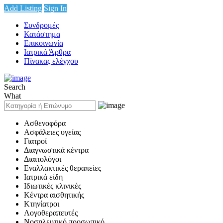
Add Listing
Sign In
Συνδρομές
Κατάστημα
Επικοινωνία
Ιατρικά Άρθρα
Πίνακας ελέγχου
Search
What
Ασθενοφόρα
Ασφάλειες υγείας
Γιατροί
Διαγνωστικά κέντρα
Διαιτολόγοι
Εναλλακτικές θεραπείες
Ιατρικά είδη
Ιδιωτικές κλινικές
Κέντρα αισθητικής
Κτηνίατροι
Λογοθεραπευτές
Νοσηλευτικό προσωπικό