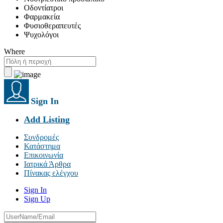
Οδοντίατροι
Φαρμακεία
Φυσιοθεραπευτές
Ψυχολόγοι
Where
Sign In
Add Listing
Συνδρομές
Κατάστημα
Επικοινωνία
Ιατρικά Άρθρα
Πίνακας ελέγχου
Sign In
Sign Up