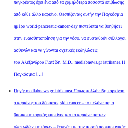
παγκρέατος έχει ένα από τα χαμηλότερα ποσοστά επιβίωσης
από κάθε άλλο καρκίνο. Θεσπίζοντας αυτήν την Παγκόσμια
ημέρα world-pancreatic-cancer-day πιστεύεται να βοηθήσει
στην ευαισθητοποίηση για την νόσο, να συσταθούν σύλλογοι
ασθενών και να γίνονται σχετικές εκδηλώσεις.
του Αλέξανδρου Γιατζίδη, M.D., medlabnews.gr iatrikanea Η
Παγκόσμια […]
Πηγή: medlabnews.gr iatrikanea Όπως πολλά είδη καρκίνου,
ο καρκίνος του δέρματος skin cancer – το μελάνωμα, ο
βασικοκυτταρικός καρκίνος και το καρκίνωμα των
πλακωδών κυττάρων – ξεκινάει με την μορφή προκαρκινικής