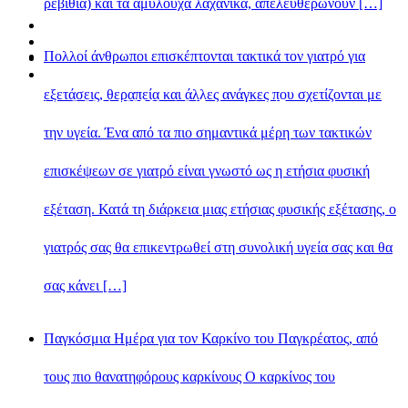
ρεβίθια) και τα αμυλούχα λαχανικά, απελευθερώνουν […]
Πολλοί άνθρωποι επισκέπτονται τακτικά τον γιατρό για
εξετάσεις, θεραπεία και άλλες ανάγκες που σχετίζονται με
Copyright © 2021-2025 Ygeia247.gr - ygeia247.com
την υγεία. Ένα από τα πιο σημαντικά μέρη των τακτικών
επισκέψεων σε γιατρό είναι γνωστό ως η ετήσια φυσική
εξέταση. Κατά τη διάρκεια μιας ετήσιας φυσικής εξέτασης, ο
γιατρός σας θα επικεντρωθεί στη συνολική υγεία σας και θα
σας κάνει […]
Παγκόσμια Ημέρα για τον Καρκίνο του Παγκρέατος, από
τους πιο θανατηφόρους καρκίνους Ο καρκίνος του