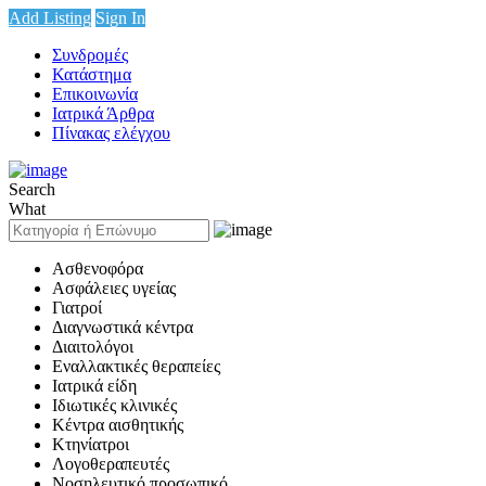
Add Listing
Sign In
Συνδρομές
Κατάστημα
Επικοινωνία
Ιατρικά Άρθρα
Πίνακας ελέγχου
Search
What
Ασθενοφόρα
Ασφάλειες υγείας
Γιατροί
Διαγνωστικά κέντρα
Διαιτολόγοι
Εναλλακτικές θεραπείες
Ιατρικά είδη
Ιδιωτικές κλινικές
Κέντρα αισθητικής
Κτηνίατροι
Λογοθεραπευτές
Νοσηλευτικό προσωπικό