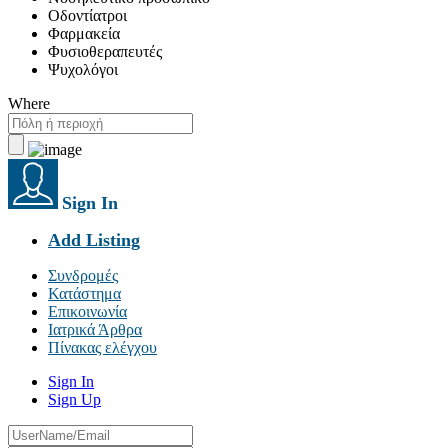
Οδοντίατροι
Φαρμακεία
Φυσιοθεραπευτές
Ψυχολόγοι
Where
Sign In
Add Listing
Συνδρομές
Κατάστημα
Επικοινωνία
Ιατρικά Άρθρα
Πίνακας ελέγχου
Sign In
Sign Up