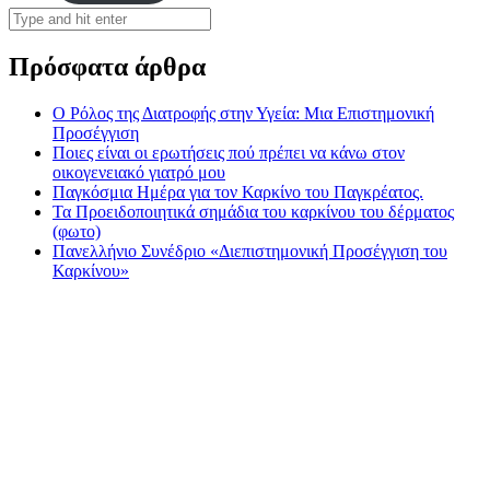
Πρόσφατα άρθρα
Ο Ρόλος της Διατροφής στην Υγεία: Μια Επιστημονική
Προσέγγιση
Ποιες είναι οι ερωτήσεις πού πρέπει να κάνω στον
οικογενειακό γιατρό μου
Παγκόσμια Ημέρα για τον Καρκίνο του Παγκρέατος.
Τα Προειδοποιητικά σημάδια του καρκίνου του δέρματος
(φωτο)
Πανελλήνιο Συνέδριο «Διεπιστημονική Προσέγγιση του
Καρκίνου»