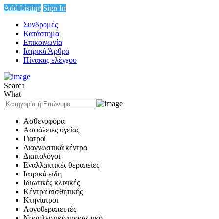
Add Listing
Sign In
Συνδρομές
Κατάστημα
Επικοινωνία
Ιατρικά Άρθρα
Πίνακας ελέγχου
Search
What
Ασθενοφόρα
Ασφάλειες υγείας
Γιατροί
Διαγνωστικά κέντρα
Διαιτολόγοι
Εναλλακτικές θεραπείες
Ιατρικά είδη
Ιδιωτικές κλινικές
Κέντρα αισθητικής
Κτηνίατροι
Λογοθεραπευτές
Νοσηλευτικό προσωπικό