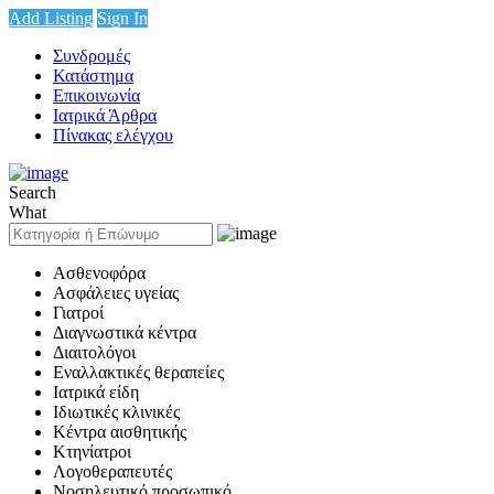
Add Listing
Sign In
Συνδρομές
Κατάστημα
Επικοινωνία
Ιατρικά Άρθρα
Πίνακας ελέγχου
Search
What
Ασθενοφόρα
Ασφάλειες υγείας
Γιατροί
Διαγνωστικά κέντρα
Διαιτολόγοι
Εναλλακτικές θεραπείες
Ιατρικά είδη
Ιδιωτικές κλινικές
Κέντρα αισθητικής
Κτηνίατροι
Λογοθεραπευτές
Νοσηλευτικό προσωπικό