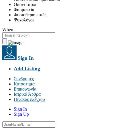
Οδοντίατροι
Φαρμακεία
Φυσιοθεραπευτές
Ψυχολόγοι
Where
Sign In
Add Listing
Συνδρομές
Κατάστημα
Επικοινωνία
Ιατρικά Άρθρα
Πίνακας ελέγχου
Sign In
Sign Up