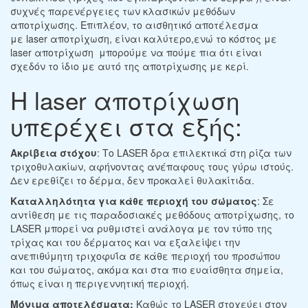
συχνές παρενέργειες των κλασικών μεθόδων
αποτρίχωσης. Επιπλέον, το αισθητικό αποτέλεσμα
με laser αποτρίχωση, είναι καλύτερο,ενώ το κόστος με
laser αποτρίχωση μπορούμε να πούμε πια ότι είναι
σχεδόν το ίδιο με αυτό της αποτρίχωσης με κερί.
Η laser αποτρίχωση
υπερέχει στα εξής:
Ακρίβεια στόχου
: Το LASER δρα επιλεκτικά στη ρίζα των
τριχοθυλακίων, αφήνοντας ανέπαφους τους γύρω ιστούς.
Δεν ερεθίζει το δέρμα, δεν προκαλεί θυλακίτιδα.
Καταλληλότητα για κάθε περιοχή του σώματος
: Σε
αντίθεση με τις παραδοσιακές μεθόδους αποτρίχωσης, το
LASER μπορεί να ρυθμιστεί ανάλογα με τον τύπο της
τρίχας και του δέρματος και να εξαλείψει την
ανεπιθύμητη τριχοφυΐα σε κάθε περιοχή του προσώπου
και του σώματος, ακόμα και στα πιο ευαίσθητα σημεία,
όπως είναι η περιγεννητική περιοχή.
Μόνιμα αποτελέσματα:
Καθώς το LASER στοχεύει στον