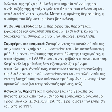
θύλακα της τρίχας, δηλαδή στο σημείο γέννησης και
ανάπτυξής της, η τρίχα φύεται όλο και πιο αδύναμη και
σταδιακά γίνεται χνούδι. Μετά τις πρώτες θεραπείες, η
αίσθηση του δέρματος είναι βελούδινη.
Ανώδυνη μέθοδος
: Στις περιοχές της θεραπείας
εφαρμόζεται αναισθητική κρέμα, έτσι ώστε κατά τη
διάρκεια της συνεδρίας να μην υπάρχει ενόχληση.
Συμφέρει οικονομικά
: Συγκρίνοντας το συνολικό κόστος
σε χρόνο και χρήμα που συνεπάγεται μία παραδοσιακή
μέθοδος αντιμετώπισης της ανεπιθύμητης τριχοφυΐας, η
αποτρίχωση με LASER είναι αναμφίβολα οικονομικότερη.
Καμία άλλη μέθοδος δεν εξασφαλίζει μόνιμο
αποτέλεσμα. Αντιθέτως, απαιτούν τακτική επανάληψη
της διαδικασίας, ενώ συνεπάγονται και επιπλέον κόστος
για τη διαχείριση των πιθανών ερεθισμών που μπορεί να
προκαλέσουν (καταπραϋντικές κρέμες, κτλ).
Ασφαλής θεραπεία
: Η ασφάλεια της θεραπείας
πιστοποιείται από τον αυστηρό Αμερικανικό Οργανισμό
Τροφίμων και Συσκευών FDA, που έχει δώσει την έγκρισή
του από το 1997.