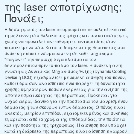
της laser αποτρίχωσης;
Πονάει;
Η δέσμη φωτός του laser απορροφάται αποκλειστικά από
τη μελανίνη στο θύλακα της τρίχας και τον καταστρέφει,
χωρίς να προκαλεί ανεπιθύμητες αντιδράσεις στον
παρακείμενο ιστό. Κατά τη διάρκεια της θεραπείας μια
συσκευή ειδικά ενσωματωμένη σε κάθε μηχάνημα
“παγώνει” την περιοχή λίγα κλάσματα του
δευτερολέπτου πριν το παλμό του laser. Η συσκευή αυτή,
γνωστή ως Δυναμικός Μηχανισμός Ψύξης (Dynamic Cooling
Device ή DCD) εξασφαλίζει μειωμένη αίσθηση του πόνου,
καθότι δρα σαν αναισθητικό ενώ παρέχει τη δυνατότητα
χρήσης υψηλότερων ποσών ενέργειας για την αύξηση της
αποτελεσματικότητας της θεραπείας. Πρόκειται για
ψυχρό αέρα, ιδανικό για την προστασία του μαυρισμένου
δέρματος ή των σκούρων τύπων δέρματος. Ο πόνος είναι
ανεκτός, μετρίου επιπέδου, εξατομικευμένος και συνήθως
εξαρτάται από το χρώμα της επιδερμίδας, την ποιότητα
και την ποσότητα της τριχοφυΐας. Η αίσθηση που υπάρχει
κατά τη διάρκεια της θεραπείας είναι αίσθηση ελαφρού