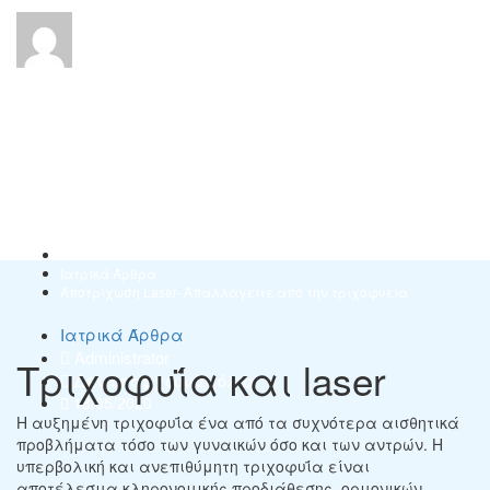
Αποτρίχωση Laser-
Απαλλαγείτε από
την τριχοφυεία
Home
Ιατρικά Άρθρα
Αποτρίχωση Laser- Απαλλαγείτε από την τριχοφυεία
Ιατρικά Άρθρα
Administrator
Τριχοφυΐα και laser
Δεν υπάρχουν Σχόλια
18/05/2020
Η αυξημένη τριχοφυΐα ένα από τα συχνότερα αισθητικά
προβλήματα τόσο των γυναικών όσο και των αντρών. Η
υπερβολική και ανεπιθύμητη τριχοφυΐα είναι
αποτέλεσμα κληρονομικής προδιάθεσης, ορμονικών