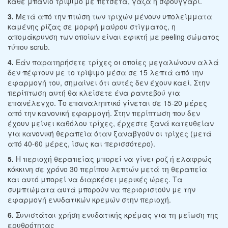
κάθε μπάνιο τρίψιμο με πετσέτα, γάζα ή σφουγγάρι.
3.
Μετά από την πτώση των τριχών μένουν υπολείμματα
καμένης ρίζας σε μορφή μαύρου στίγματος, η
απομάκρυνση των οποίων είναι εφικτή με peeling σώματος
τύπου scrub.
4.
Εάν παρατηρήσετε τρίχες οι οποίες μεγαλώνουν αλλά
δεν πέφτουν με το τρίψιμο μέσα σε 15 λεπτά από την
εφαρμογή του, σημαίνει ότι αυτές δεν έχουν καεί. Στην
περίπτωση αυτή θα κλείσετε ένα ραντεβού για
επανέλεγχο. Το επαναληπτικό γίνεται σε 15-20 μέρες
από την κανονική εφαρμογή. Στην περίπτωση που δεν
έχουν μείνει καθόλου τρίχες, έρχεστε ξανά κατευθείαν
για κανονική θεραπεία όταν ξαναβγούν οι τρίχες (μετά
από 40-60 μέρες, ίσως και περισσότερο).
5.
Η περιοχή θεραπείας μπορεί να γίνει ροζ ή ελαφρώς
κόκκινη σε χρόνο 30 περίπου λεπτών μετά τη θεραπεία
και αυτό μπορεί να διαρκέσει μερικές ώρες. Τα
συμπτώματα αυτά μπορούν να περιοριστούν με την
εφαρμογή ενυδατικών κρεμών στην περιοχή.
6.
Συνιστάται χρήση ενυδατικής κρέμας για τη μείωση της
ερυθρότητας