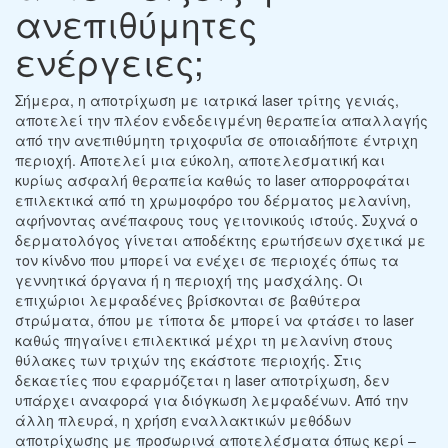
ανεπιθύμητες
ενέργειες;
Σήμερα, η αποτρίχωση με ιατρικά laser τρίτης γενιάς,
αποτελεί την πλέον ενδεδειγμένη θεραπεία απαλλαγής
από την ανεπιθύμητη τριχοφυΐα σε οποιαδήποτε έντριχη
περιοχή. Αποτελεί μια εύκολη, αποτελεσματική και
κυρίως ασφαλή θεραπεία καθώς το laser απορροφάται
επιλεκτικά από τη χρωμοφόρο του δέρματος μελανίνη,
αφήνοντας ανέπαφους τους γειτονικούς ιστούς. Συχνά ο
δερματολόγος γίνεται αποδέκτης ερωτήσεων σχετικά με
τον κίνδνο που μπορεί να ενέχει σε περιοχές όπως τα
γεννητικά όργανα ή η περιοχή της μασχάλης. Οι
επιχώριοι λεμφαδένες βρίσκονται σε βαθύτερα
στρώματα, όπου με τίποτα δε μπορεί να φτάσει το laser
καθώς πηγαίνει επιλεκτικά μέχρι τη μελανίνη στους
θύλακες των τριχών της εκάστοτε περιοχής. Στις
δεκαετίες που εφαρμόζεται η laser αποτρίχωση, δεν
υπάρχει αναφορά για διόγκωση λεμφαδένων. Από την
άλλη πλευρά, η χρήση εναλλακτικών μεθόδων
αποτρίχωσης με προσωρινά αποτελέσματα όπως κερί –