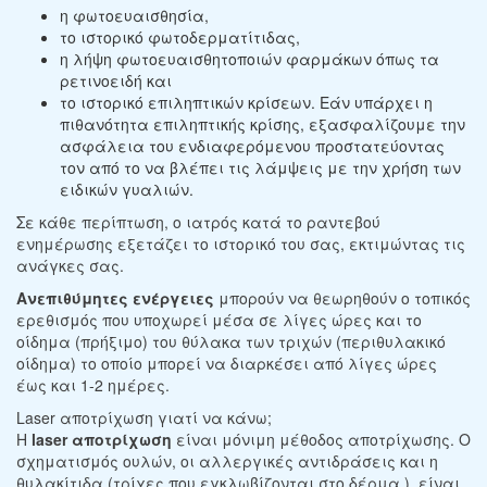
η φωτοευαισθησία,
το ιστορικό φωτοδερματίτιδας,
η λήψη φωτοευαισθητοποιών φαρμάκων όπως τα
ρετινοειδή και
το ιστορικό επιληπτικών κρίσεων. Εάν υπάρχει η
πιθανότητα επιληπτικής κρίσης, εξασφαλίζουμε την
ασφάλεια του ενδιαφερόμενου προστατεύοντας
τον από το να βλέπει τις λάμψεις με την χρήση των
ειδικών γυαλιών.
Σε κάθε περίπτωση, ο ιατρός κατά το ραντεβού
ενημέρωσης εξετάζει το ιστορικό του σας, εκτιμώντας τις
ανάγκες σας.
Ανεπιθύμητες ενέργειες
μπορούν να θεωρηθούν ο τοπικός
ερεθισμός που υποχωρεί μέσα σε λίγες ώρες και το
οίδημα (πρήξιμο) του θύλακα των τριχών (περιθυλακικό
οίδημα) το οποίο μπορεί να διαρκέσει από λίγες ώρες
έως και 1-2 ημέρες.
Laser αποτρίχωση γιατί να κάνω;
Η
laser αποτρίχωση
είναι μόνιμη μέθοδος αποτρίχωσης. Ο
σχηματισμός ουλών, οι αλλεργικές αντιδράσεις και η
θυλακίτιδα (τρίχες που εγκλωβίζονται στο δέρμα ), είναι