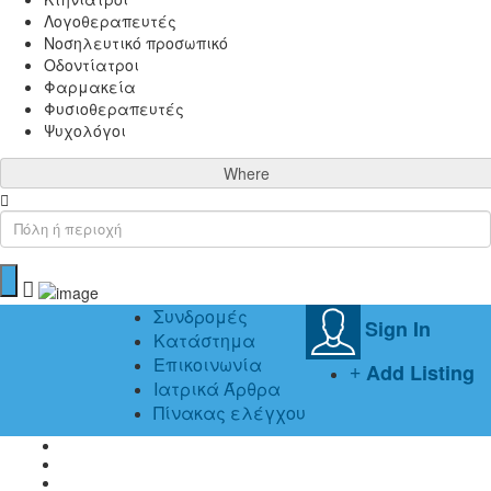
Λογοθεραπευτές
Νοσηλευτικό προσωπικό
Οδοντίατροι
Φαρμακεία
Φυσιοθεραπευτές
Ψυχολόγοι
Where
Συνδρομές
Sign In
Κατάστημα
Επικοινωνία
Add Listing
Ιατρικά Άρθρα
Πίνακας ελέγχου
Home
Ιατρικά Άρθρα
Αποτρίχωση Laser- Απαλλαγείτε από την τριχοφυεία