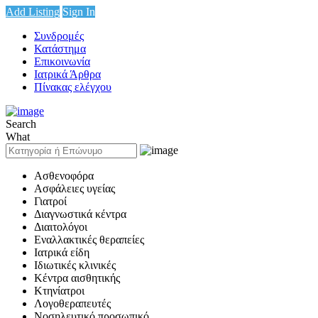
Add Listing
Sign In
Συνδρομές
Κατάστημα
Επικοινωνία
Ιατρικά Άρθρα
Πίνακας ελέγχου
Search
What
Ασθενοφόρα
Ασφάλειες υγείας
Γιατροί
Διαγνωστικά κέντρα
Διαιτολόγοι
Εναλλακτικές θεραπείες
Ιατρικά είδη
Ιδιωτικές κλινικές
Κέντρα αισθητικής
Κτηνίατροι
Λογοθεραπευτές
Νοσηλευτικό προσωπικό