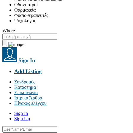
Οδοντίατροι
Φαρμακεία
Φυσιοθεραπευτές
Ψυχολόγοι
Where
Sign In
Add Listing
Συνδρομές
Κατάστημα
Επικοινωνία
Ιατρικά Άρθρα
Πίνακας ελέγχου
Sign In
Sign Up