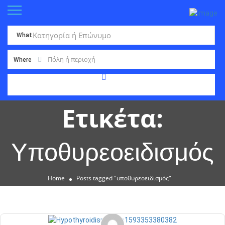
What
Where
Ετικέτα:
Υποθυρεοειδισμός
Home
Posts tagged "υποθυρεοειδισμός"