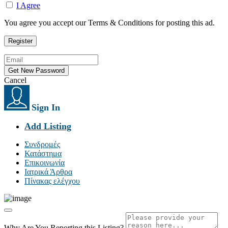
I Agree
You agree you accept our Terms & Conditions for posting this ad.
Cancel
Sign In
Add Listing
Συνδρομές
Κατάστημα
Επικοινωνία
Ιατρικά Άρθρα
Πίνακας ελέγχου
Why Are You Reporting this
Listing?