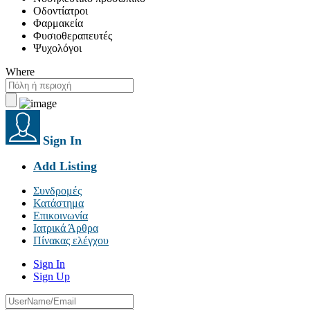
Οδοντίατροι
Φαρμακεία
Φυσιοθεραπευτές
Ψυχολόγοι
Where
Sign In
Add Listing
Συνδρομές
Κατάστημα
Επικοινωνία
Ιατρικά Άρθρα
Πίνακας ελέγχου
Sign In
Sign Up