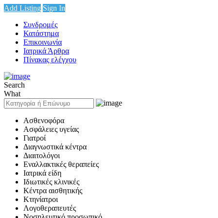
Add Listing
Sign In
Συνδρομές
Κατάστημα
Επικοινωνία
Ιατρικά Άρθρα
Πίνακας ελέγχου
Search
What
Ασθενοφόρα
Ασφάλειες υγείας
Γιατροί
Διαγνωστικά κέντρα
Διαιτολόγοι
Εναλλακτικές θεραπείες
Ιατρικά είδη
Ιδιωτικές κλινικές
Κέντρα αισθητικής
Κτηνίατροι
Λογοθεραπευτές
Νοσηλευτικό προσωπικό