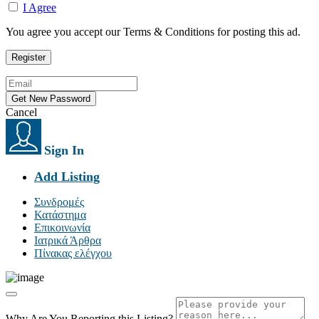
I Agree
You agree you accept our Terms & Conditions for posting this ad.
Cancel
Sign In
Add Listing
Συνδρομές
Κατάστημα
Επικοινωνία
Ιατρικά Άρθρα
Πίνακας ελέγχου
Why Are You Reporting this
Listing?