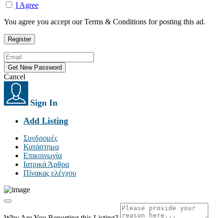
I Agree
You agree you accept our Terms & Conditions for posting this ad.
Cancel
Sign In
Add Listing
Συνδρομές
Κατάστημα
Επικοινωνία
Ιατρικά Άρθρα
Πίνακας ελέγχου
Why Are You Reporting this
Listing?