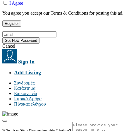
I Agree
You agree you accept our Terms & Conditions for posting this ad.
Cancel
Sign In
Add Listing
Συνδρομές
Κατάστημα
Επικοινωνία
Ιατρικά Άρθρα
Πίνακας ελέγχου
Why Are You Reporting this
Listing?