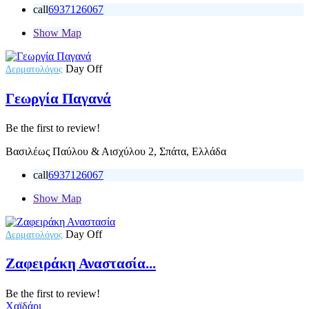
call
6937126067
Show Map
Day Off
Δερματολόγος
Γεωργία Παγανά
Be the first to review!
Βασιλέως Παύλου & Αισχύλου 2, Σπάτα, Ελλάδα
call
6937126067
Show Map
Day Off
Δερματολόγος
Ζαφειράκη Αναστασία...
Be the first to review!
Χαϊδάρι