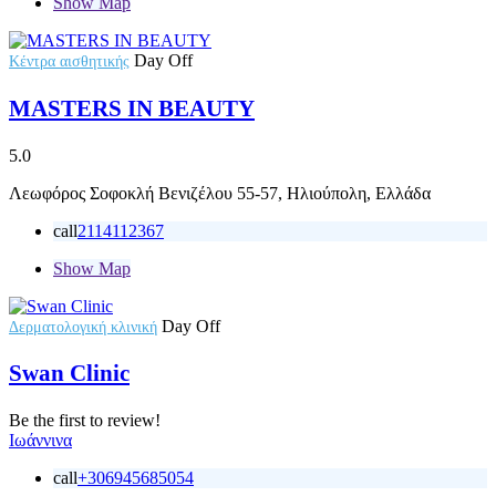
Show Map
Day Off
Κέντρα αισθητικής
MASTERS IN BEAUTY
5.0
Λεωφόρος Σοφοκλή Βενιζέλου 55-57, Ηλιούπολη, Ελλάδα
call
2114112367
Show Map
Day Off
Δερματολογική κλινική
Swan Clinic
Be the first to review!
Ιωάννινα
call
+306945685054