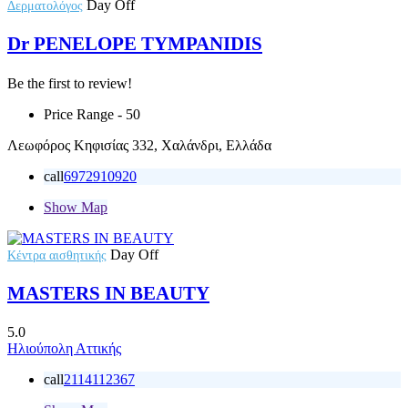
Day Off
Δερματολόγος
Dr PENELOPE TYMPANIDIS
Be the first to review!
Price Range
- 50
Λεωφόρος Κηφισίας 332, Χαλάνδρι, Ελλάδα
call
6972910920
Show Map
Day Off
Κέντρα αισθητικής
MASTERS IN BEAUTY
5.0
Ηλιούπολη Αττικής
call
2114112367