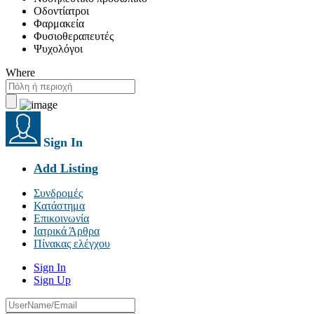
Οδοντίατροι
Φαρμακεία
Φυσιοθεραπευτές
Ψυχολόγοι
Where
Sign In
Add Listing
Συνδρομές
Κατάστημα
Επικοινωνία
Ιατρικά Άρθρα
Πίνακας ελέγχου
Sign In
Sign Up