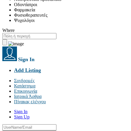
Οδοντίατροι
Φαρμακεία
Φυσιοθεραπευτές
Ψυχολόγοι
Where
Sign In
Add Listing
Συνδρομές
Κατάστημα
Επικοινωνία
Ιατρικά Άρθρα
Πίνακας ελέγχου
Sign In
Sign Up