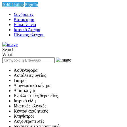
Add Listing
Sign In
Συνδρομές
Κατάστημα
Επικοινωνία
Ιατρικά Άρθρα
Πίνακας ελέγχου
Search
What
Ασθενοφόρα
Ασφάλειες υγείας
Γιατροί
Διαγνωστικά κέντρα
Διαιτολόγοι
Εναλλακτικές θεραπείες
Ιατρικά είδη
Ιδιωτικές κλινικές
Κέντρα αισθητικής
Κτηνίατροι
Λογοθεραπευτές
Νοσηλευτικό προσωπικό