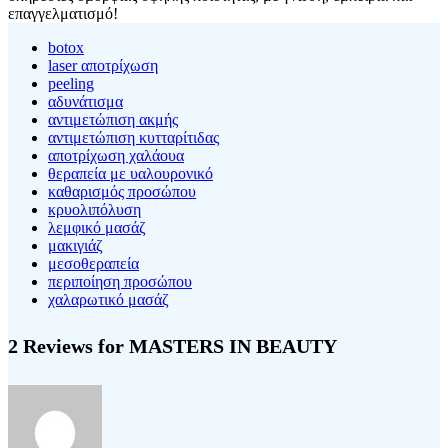
επαγγελματισμό!
botox
laser αποτρίχωση
peeling
αδυνάτισμα
αντιμετώπιση ακμής
αντιμετώπιση κυτταρίτιδας
αποτρίχωση χαλάουα
θεραπεία με υαλουρονικό
καθαρισμός προσώπου
κρυολιπόλυση
λεμφικό μασάζ
μακιγιάζ
μεσοθεραπεία
περιποίηση προσώπου
χαλαρωτικό μασάζ
2 Reviews for MASTERS IN BEAUTY