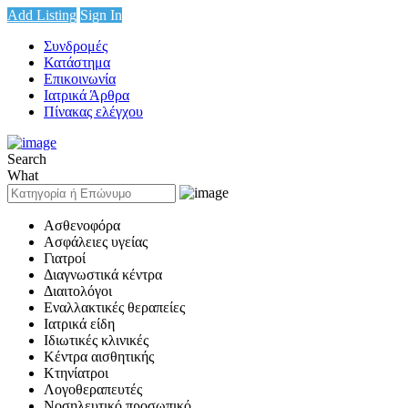
Add Listing
Sign In
Συνδρομές
Κατάστημα
Επικοινωνία
Ιατρικά Άρθρα
Πίνακας ελέγχου
Search
What
Ασθενοφόρα
Ασφάλειες υγείας
Γιατροί
Διαγνωστικά κέντρα
Διαιτολόγοι
Εναλλακτικές θεραπείες
Ιατρικά είδη
Ιδιωτικές κλινικές
Κέντρα αισθητικής
Κτηνίατροι
Λογοθεραπευτές
Νοσηλευτικό προσωπικό