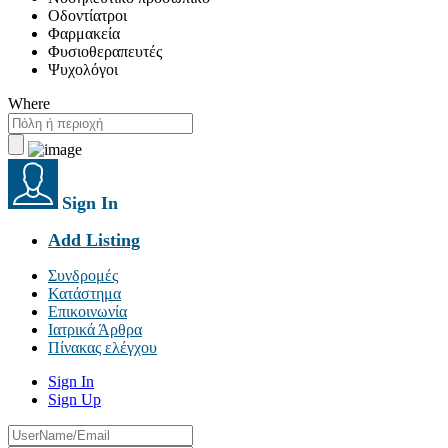
Οδοντίατροι
Φαρμακεία
Φυσιοθεραπευτές
Ψυχολόγοι
Where
Sign In
Add Listing
Συνδρομές
Κατάστημα
Επικοινωνία
Ιατρικά Άρθρα
Πίνακας ελέγχου
Sign In
Sign Up