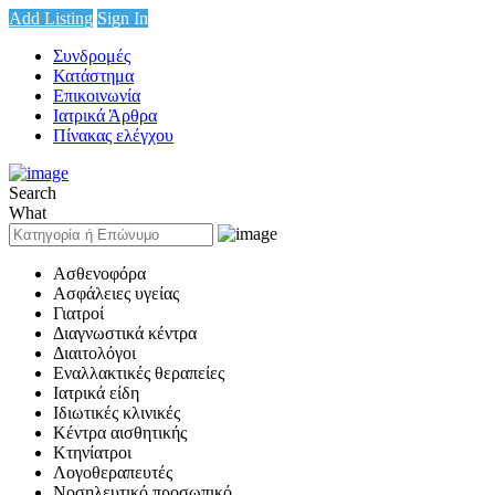
Add Listing
Sign In
Συνδρομές
Κατάστημα
Επικοινωνία
Ιατρικά Άρθρα
Πίνακας ελέγχου
Search
What
Ασθενοφόρα
Ασφάλειες υγείας
Γιατροί
Διαγνωστικά κέντρα
Διαιτολόγοι
Εναλλακτικές θεραπείες
Ιατρικά είδη
Ιδιωτικές κλινικές
Κέντρα αισθητικής
Κτηνίατροι
Λογοθεραπευτές
Νοσηλευτικό προσωπικό