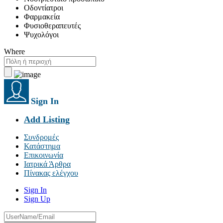
Οδοντίατροι
Φαρμακεία
Φυσιοθεραπευτές
Ψυχολόγοι
Where
Sign In
Add Listing
Συνδρομές
Κατάστημα
Επικοινωνία
Ιατρικά Άρθρα
Πίνακας ελέγχου
Sign In
Sign Up