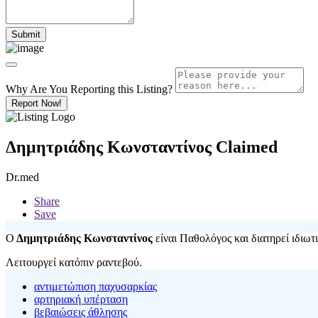
Why Are You Reporting this
Listing?
Report Now!
Δημητριάδης Κωνσταντίνος
Claimed
Dr.med
Share
Save
Ο
Δημητριάδης Κωνσταντίνος
είναι Παθολόγος και διατηρεί ιδιωτ
Λειτουργεί κατόπιν ραντεβού.
αντιμετώπιση παχυσαρκίας
αρτηριακή υπέρταση
βεβαιώσεις άθλησης