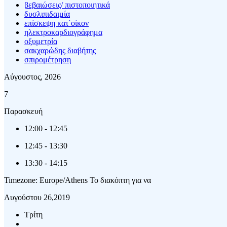
βεβαιώσεις/ πιστοποιητικά
δυσλιπιδαιμία
επίσκεψη κατ΄οίκον
ηλεκτροκαρδιογράφημα
οξυμετρία
σακχαρώδης διαβήτης
σπιρομέτρηση
Αύγουστος, 2026
7
Παρασκευή
12:00
-
12:45
12:45
-
13:30
13:30
-
14:15
Timezone: Europe/Athens
Το διακόπτη για να
Αυγούστου 26,2019
Τρίτη