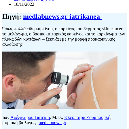
18/11/2022
Πηγή:
medlabnews.gr iatrikanea
Όπως πολλά είδη καρκίνου, ο καρκίνος του δέρματος skin cancer –
το μελάνωμα, ο βασικοκυτταρικός καρκίνος και το καρκίνωμα των
πλακωδών κυττάρων – ξεκινάει με την μορφή προκαρκινικής
αλλοίωσης.
των
Aλέξανδρου Γιατζίδη
, Μ.D.,
Κλεοπάτρα Ζουμπουρλή
,
μοριακή βιολόγος,
medlabnews.gr