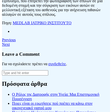
εξοπλισμό, που επιτρέπει την φωτογράφιση των σπίλων σε μία
δεδομένη στιγμή και την σύγκριση των εικόνων αυτών σε
μελλοντική εξέταση του ασθενούς για την ανίχνευση πιθανών
αλλαγών σε αυτούς τους σπίλους.
Πηγη:
MEDLAB ΙΑΤΡΙΚΟ ΙΝΣΤΙΤΟΥΤΟ
Previous
Next
Leave a Comment
Για να σχολιάσετε πρέπει να
συνδεθείτε
.
Πρόσφατα άρθρα
Ο Ρόλος της Διατροφής στην Υγεία: Μια Επιστημονική
Προσέγγιση
Ποιες είναι οι ερωτήσεις πού πρέπει να κάνω στον
οικογενειακό γιατρό μου