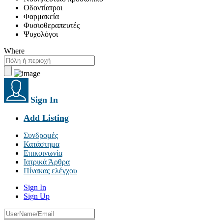
Οδοντίατροι
Φαρμακεία
Φυσιοθεραπευτές
Ψυχολόγοι
Where
Sign In
Add Listing
Συνδρομές
Κατάστημα
Επικοινωνία
Ιατρικά Άρθρα
Πίνακας ελέγχου
Sign In
Sign Up