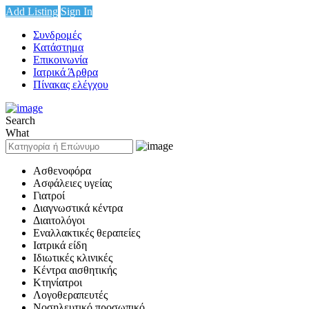
Add Listing
Sign In
Συνδρομές
Κατάστημα
Επικοινωνία
Ιατρικά Άρθρα
Πίνακας ελέγχου
Search
What
Ασθενοφόρα
Ασφάλειες υγείας
Γιατροί
Διαγνωστικά κέντρα
Διαιτολόγοι
Εναλλακτικές θεραπείες
Ιατρικά είδη
Ιδιωτικές κλινικές
Κέντρα αισθητικής
Κτηνίατροι
Λογοθεραπευτές
Νοσηλευτικό προσωπικό