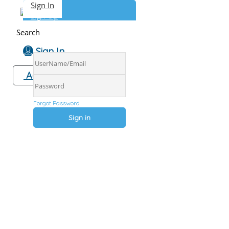
Sign In
Sign Up
Search
Sign In
Add Listing
Forgot Password