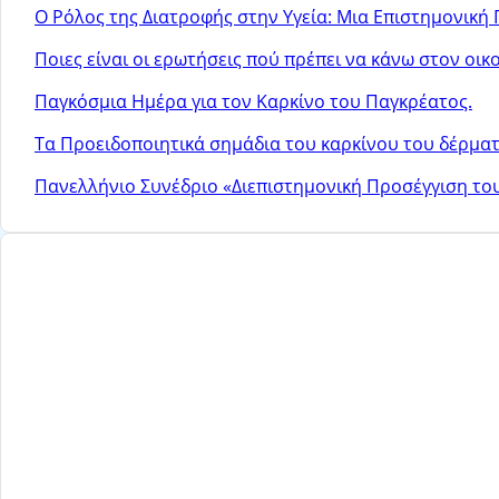
Ο Ρόλος της Διατροφής στην Υγεία: Μια Επιστημονική
Ποιες είναι οι ερωτήσεις πού πρέπει να κάνω στον οικ
Παγκόσμια Ημέρα για τον Καρκίνο του Παγκρέατος.
Τα Προειδοποιητικά σημάδια του καρκίνου του δέρματ
Πανελλήνιο Συνέδριο «Διεπιστημονική Προσέγγιση το