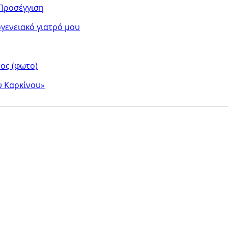
 Προσέγγιση
ογενειακό γιατρό μου
ος (φωτο)
υ Καρκίνου»