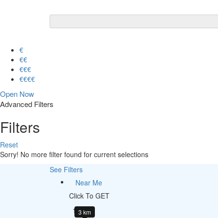
€
€€
€€€
€€€€
Open Now
Advanced Filters
Filters
Reset
Sorry! No more filter found for current selections
See Filters
Near Me
Click To GET
1
3 km