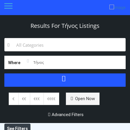
Results For
Τήνος
Listings
All Categories
Where
Open Now
€
€€
€€€
€€€€
Advanced Filters
See Filters