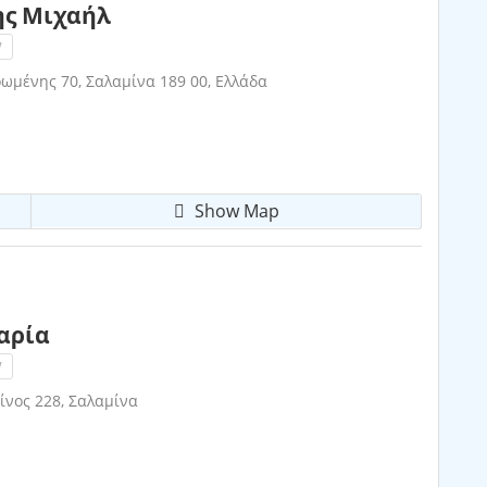
ης Μιχαήλ
!
μένης 70, Σαλαμίνα 189 00, Ελλάδα
Show Map
αρία
!
νος 228, Σαλαμίνα