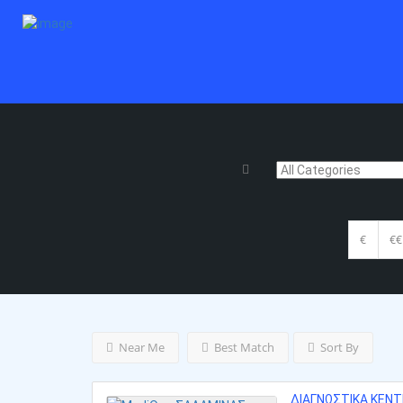
€
€€
Near Me
Best Match
Sort By
ΔΙΑΓΝΩΣΤΙΚΆ ΚΈΝ