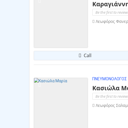
Καραγιάνν
Be the first to review
Λεωφόρος Φανερω
Call
ΠΝΕΥΜΟΝΟΛΌΓΟΣ
Κασιώλα Μ
Be the first to review
Λεωφόρος Σαλαμί