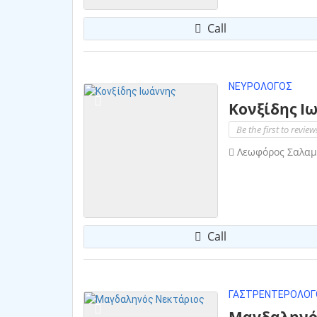
Call
ΝΕΥΡΟΛΌΓΟΣ
Κονξίδης Ι
Be the first to review
Λεωφόρος Σαλαμί
Call
ΓΑΣΤΡΕΝΤΕΡΟΛΌΓ
Μαγδαληνό