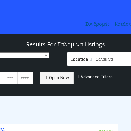
Συνδρομές
Κατάσ
Results For
Σαλαμίνα
Listings
Location
Advanced Filters
Open Now
€€€
€€€€
ΤΡΑ