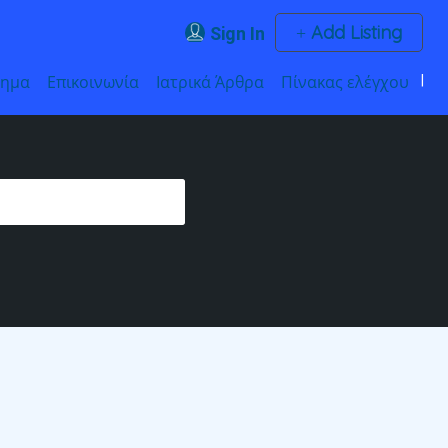
Add Listing
Sign In
τημα
Επικοινωνία
Ιατρικά Άρθρα
Πίνακας ελέγχου