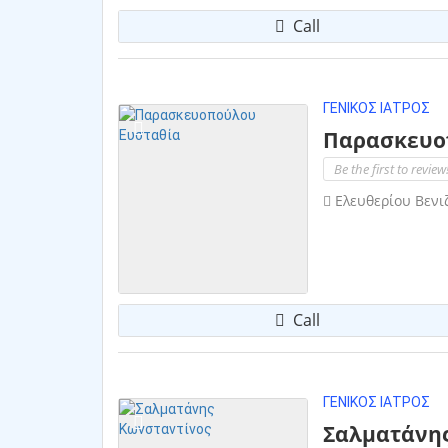
Call
ΓΕΝΙΚΌΣ ΙΑΤΡΌΣ
Παρασκευο
Be the first to review
Ελευθερίου Βενιζ
Call
ΓΕΝΙΚΌΣ ΙΑΤΡΌΣ
Σαλματάνης