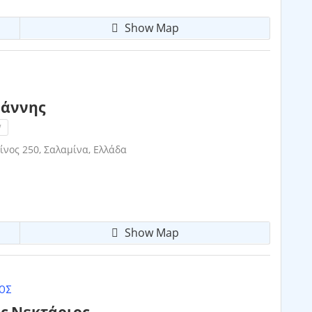
Show Map
ωάννης
!
νος 250, Σαλαμίνα, Ελλάδα
Show Map
ΟΣ
ς Νεκτάριος