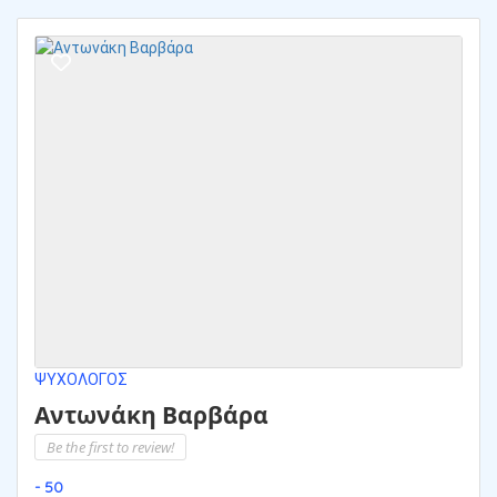
ΨΥΧΟΛΌΓΟΣ
Aντωνάκη Βαρβάρα
Be the first to review!
- 50