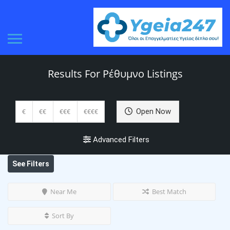
Results For
Ρέθυμνο
Listings
Open Now
€
€€
€€€
€€€€
Advanced Filters
See Filters
Near Me
Best Match
Sort By