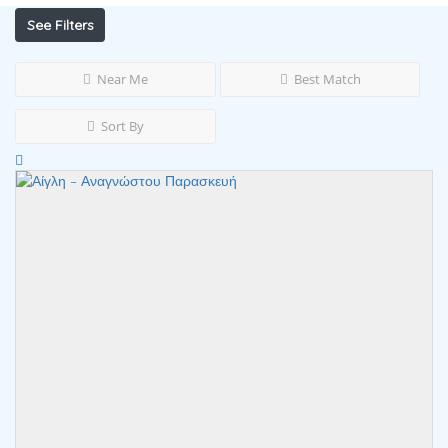
See Filters
Near Me
Best Match
Sort By