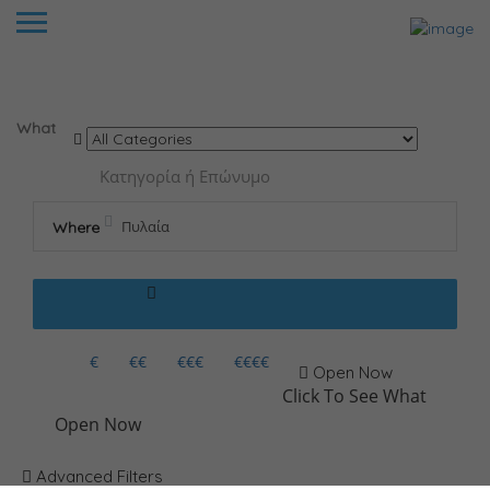
Results For
Πυλαία
Listings
What
Where
€
€€
€€€
€€€€
Open Now
Click To See What
Open Now
Advanced Filters