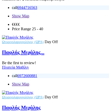
call
6944716563
Show Map
€€
€€
Price Range
25 - 40
Day Off
Ωτορινολαρυγγολόγος (ΩΡΛ)
Παφλής Μιχάλης...
Be the first to review!
Πλατεία Μαβίλη
call
6972600881
Show Map
Day Off
Ωτορινολαρυγγολόγος (ΩΡΛ)
Παφλής Μιχάλης