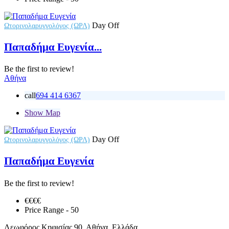
Day Off
Ωτορινολαρυγγολόγος (ΩΡΛ)
Παπαδήμα Ευγενία...
Be the first to review!
Αθήνα
call
694 414 6367
Show Map
Day Off
Ωτορινολαρυγγολόγος (ΩΡΛ)
Παπαδήμα Ευγενία
Be the first to review!
€€
€€
Price Range
- 50
Λεωφόρος Κηφισίας 90, Αθήνα, Ελλάδα