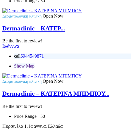
Price Range
- 50
Open Now
Δερματολογική κλινική
Dermaclinic – ΚΑΤΕΡ...
Be the first to review!
Ιωάννινα
call
6944549871
Show Map
Open Now
Δερματολογική κλινική
Dermaclinic – ΚΑΤΕΡΙΝΑ ΜΠΙΜΠΟΥ...
Be the first to review!
Price Range
- 50
Πυρσινέλα 1, Ιωάννινα, Ελλάδα