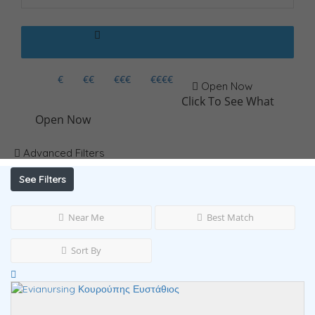
€
€€
€€€
€€€€
Open Now
Click To See What
Open Now
Advanced Filters
See Filters
Near Me
Best Match
Sort By