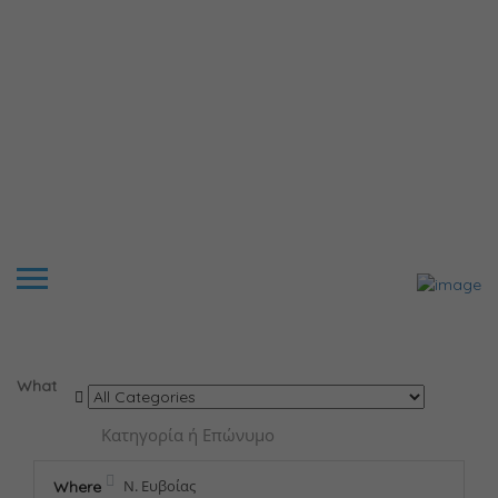
Results For
Ν. Ευβοίας
Listings
What
Where