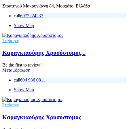
Στρατηγού Μακρυγιάννη 84, Μοσχάτο, Ελλάδα
call
6972224237
Show Map
Ψυχίατρος
Καραγκιαούρης Χρυσόστομος...
Be the first to review!
Μεταμόρφωση
call
694 936 0811
Show Map
Ψυχίατρος
Καραγκιαούρης Χρυσόστομος