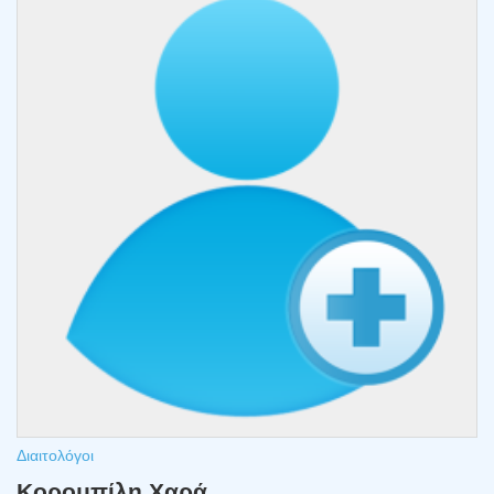
Διαιτολόγοι
Κορομπίλη Χαρά