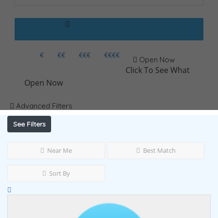
€
€€
€€€
€€€€
Open Now
Click To See What
Open Now
Advanced Filters
See Filters
Near Me
Best Match
Sort By