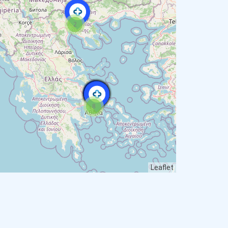
2
8
Leaflet