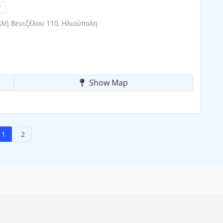
!
ή Βενιζέλου 110, Ηλιούπολη
Show Map
1
2