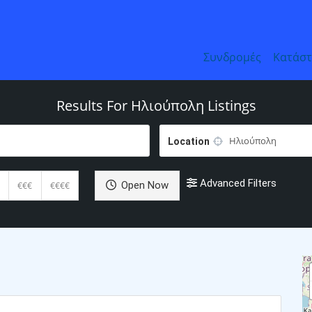
Συνδρομές
Κατάσ
Results For
Ηλιούπολη
Listings
Location
Advanced Filters
Open Now
€€€
€€€€