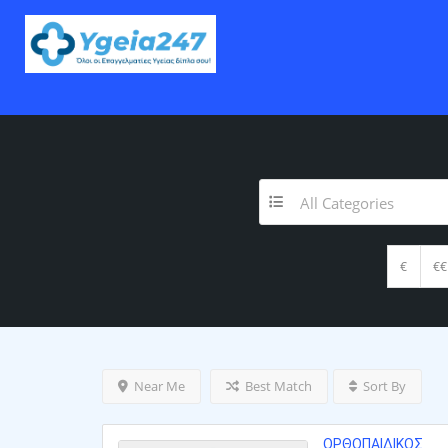
All Categories
€
€€
Near Me
Best Match
Sort By
ΟΡΘΟΠΑΙΔΙΚΌΣ