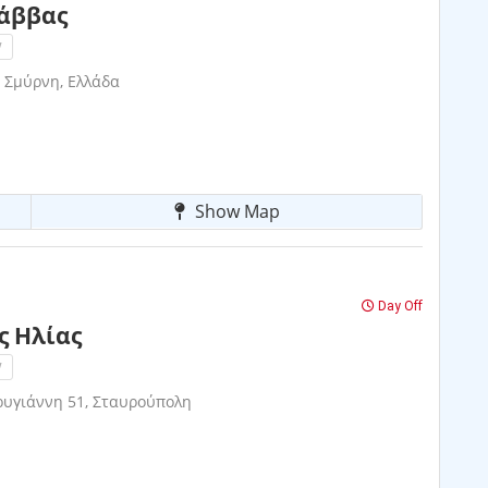
άββας
!
 Σμύρνη, Ελλάδα
Show Map
Day Off
 Ηλίας
!
υγιάννη 51, Σταυρούπολη