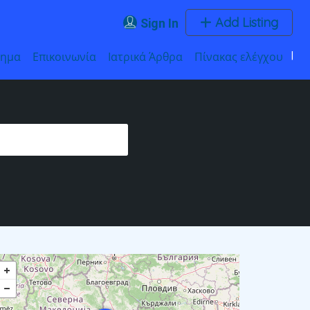
Add Listing
Sign In
τημα
Επικοινωνία
Ιατρικά Άρθρα
Πίνακας ελέγχου