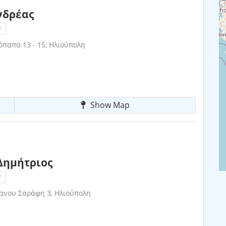
νδρέας
!
παπα 13 - 15, Ηλιούπολη
Show Map
Δημήτριος
!
ανου Σαράφη 3, Ηλιούπολη