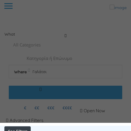
Results For
Γαλάτσι
Listings
What
All Categories
Where
€
€€
€€€
€€€€
Open Now
Advanced Filters