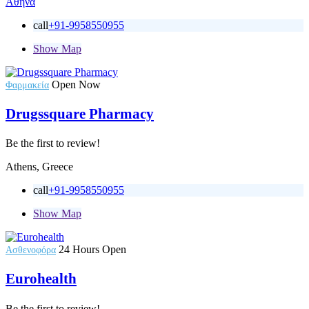
Αθήνα
call
+91-9958550955
Show Map
Open Now
Φαρμακεία
Drugssquare Pharmacy
Be the first to review!
Athens, Greece
call
+91-9958550955
Show Map
24 Hours Open
Ασθενοφόρα
Eurohealth
Be the first to review!