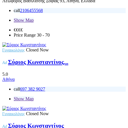
Λεωφόρος Βασιλίσσης Σοφίας 93, Αθήνα, Ελλάδα
call
2106455568
Show Map
€€
€€
Price Range
30 - 70
Closed Now
Γυναικολόγος
Σύριος Κωνσταντίνος...
Ad
5.0
Αθήνα
call
697 382 9027
Show Map
Closed Now
Γυναικολόγος
Σύριος Κωνσταντίνος
Ad