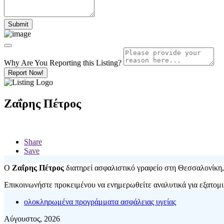
Why Are You Reporting this
Listing?
Report Now!
Ζαΐρης Πέτρος
Share
Save
O
Ζαΐρης Πέτρος
διατηρεί ασφαλιστικό γραφείο στη Θεσσαλονίκη, τ
Επικοινωνήστε προκειμένου να ενημερωθείτε αναλυτικά για εξατομικ
ολοκληρωμένα προγράμματα ασφάλειας υγείας
Αύγουστος, 2026