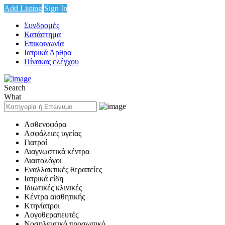
Add Listing
Sign In
Συνδρομές
Κατάστημα
Επικοινωνία
Ιατρικά Άρθρα
Πίνακας ελέγχου
Search
What
Ασθενοφόρα
Ασφάλειες υγείας
Γιατροί
Διαγνωστικά κέντρα
Διαιτολόγοι
Εναλλακτικές θεραπείες
Ιατρικά είδη
Ιδιωτικές κλινικές
Κέντρα αισθητικής
Κτηνίατροι
Λογοθεραπευτές
Νοσηλευτικό προσωπικό