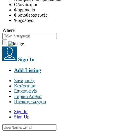
Οδοντίατροι
Φαρμακεία
Φυσιοθεραπευτές
Ψυχολόγοι
Where
Sign In
Add Listing
Συνδρομές
Κατάστημα
Επικοινωνία
Ιατρικά Άρθρα
Πίνακας ελέγχου
Sign In
Sign Up