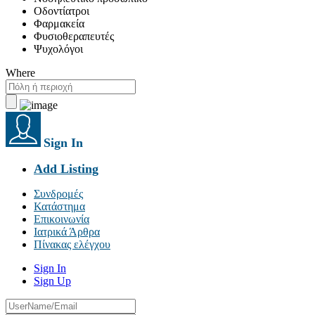
Οδοντίατροι
Φαρμακεία
Φυσιοθεραπευτές
Ψυχολόγοι
Where
Sign In
Add Listing
Συνδρομές
Κατάστημα
Επικοινωνία
Ιατρικά Άρθρα
Πίνακας ελέγχου
Sign In
Sign Up