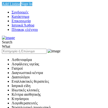
Add Listing
Sign In
Συνδρομές
Κατάστημα
Επικοινωνία
Ιατρικά Άρθρα
Πίνακας ελέγχου
Search
What
Ασθενοφόρα
Ασφάλειες υγείας
Γιατροί
Διαγνωστικά κέντρα
Διαιτολόγοι
Εναλλακτικές θεραπείες
Ιατρικά είδη
Ιδιωτικές κλινικές
Κέντρα αισθητικής
Κτηνίατροι
Λογοθεραπευτές
Νοσηλευτικό προσωπικό