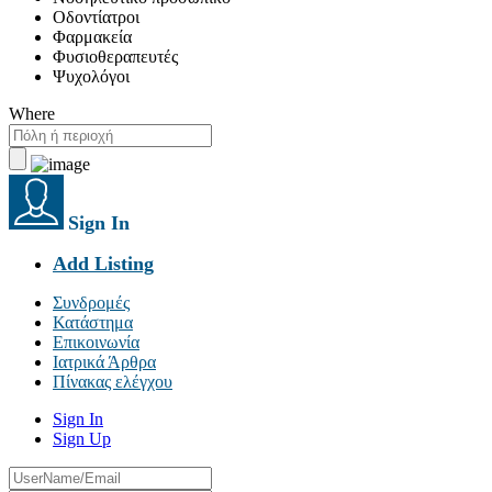
Οδοντίατροι
Φαρμακεία
Φυσιοθεραπευτές
Ψυχολόγοι
Where
Sign In
Add Listing
Συνδρομές
Κατάστημα
Επικοινωνία
Ιατρικά Άρθρα
Πίνακας ελέγχου
Sign In
Sign Up