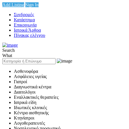
Add Listing
Sign In
Συνδρομές
Κατάστημα
Επικοινωνία
Ιατρικά Άρθρα
Πίνακας ελέγχου
Search
What
Ασθενοφόρα
Ασφάλειες υγείας
Γιατροί
Διαγνωστικά κέντρα
Διαιτολόγοι
Εναλλακτικές θεραπείες
Ιατρικά είδη
Ιδιωτικές κλινικές
Κέντρα αισθητικής
Κτηνίατροι
Λογοθεραπευτές
Νοσηλευτικό προσωπικό