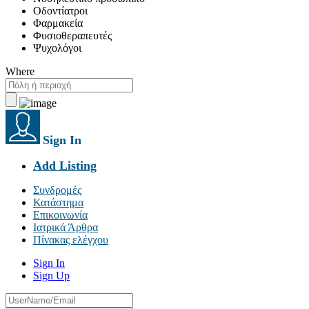
Οδοντίατροι
Φαρμακεία
Φυσιοθεραπευτές
Ψυχολόγοι
Where
Sign In
Add Listing
Συνδρομές
Κατάστημα
Επικοινωνία
Ιατρικά Άρθρα
Πίνακας ελέγχου
Sign In
Sign Up