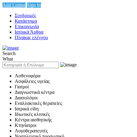
Add Listing
Sign In
Συνδρομές
Κατάστημα
Επικοινωνία
Ιατρικά Άρθρα
Πίνακας ελέγχου
Search
What
Ασθενοφόρα
Ασφάλειες υγείας
Γιατροί
Διαγνωστικά κέντρα
Διαιτολόγοι
Εναλλακτικές θεραπείες
Ιατρικά είδη
Ιδιωτικές κλινικές
Κέντρα αισθητικής
Κτηνίατροι
Λογοθεραπευτές
Νοσηλευτικό προσωπικό