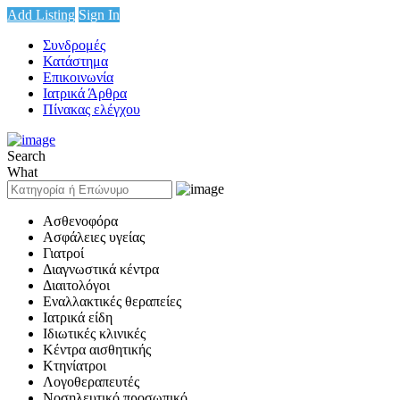
Add Listing
Sign In
Συνδρομές
Κατάστημα
Επικοινωνία
Ιατρικά Άρθρα
Πίνακας ελέγχου
Search
What
Ασθενοφόρα
Ασφάλειες υγείας
Γιατροί
Διαγνωστικά κέντρα
Διαιτολόγοι
Εναλλακτικές θεραπείες
Ιατρικά είδη
Ιδιωτικές κλινικές
Κέντρα αισθητικής
Κτηνίατροι
Λογοθεραπευτές
Νοσηλευτικό προσωπικό