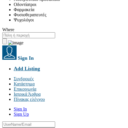
Οδοντίατροι
Φαρμακεία
Φυσιοθεραπευτές
Ψυχολόγοι
Where
Sign In
Add Listing
Συνδρομές
Κατάστημα
Επικοινωνία
Ιατρικά Άρθρα
Πίνακας ελέγχου
Sign In
Sign Up