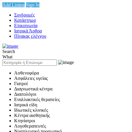
Add Listing
Sign In
Συνδρομές
Κατάστημα
Επικοινωνία
Ιατρικά Άρθρα
Πίνακας ελέγχου
Search
What
Ασθενοφόρα
Ασφάλειες υγείας
Γιατροί
Διαγνωστικά κέντρα
Διαιτολόγοι
Εναλλακτικές θεραπείες
Ιατρικά είδη
Ιδιωτικές κλινικές
Κέντρα αισθητικής
Κτηνίατροι
Λογοθεραπευτές
Νοσηλευτικό προσωπικό