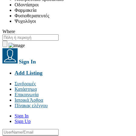
Οδοντίατροι
Φαρμακεία
Φυσιοθεραπευτές
Ψυχολόγοι
Where
Sign In
Add Listing
Συνδρομές
Κατάστημα
Επικοινωνία
Ιατρικά Άρθρα
Πίνακας ελέγχου
Sign In
Sign Up