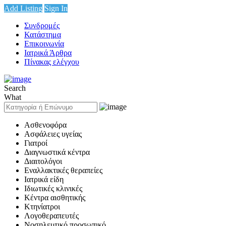
Add Listing
Sign In
Συνδρομές
Κατάστημα
Επικοινωνία
Ιατρικά Άρθρα
Πίνακας ελέγχου
Search
What
Ασθενοφόρα
Ασφάλειες υγείας
Γιατροί
Διαγνωστικά κέντρα
Διαιτολόγοι
Εναλλακτικές θεραπείες
Ιατρικά είδη
Ιδιωτικές κλινικές
Κέντρα αισθητικής
Κτηνίατροι
Λογοθεραπευτές
Νοσηλευτικό προσωπικό