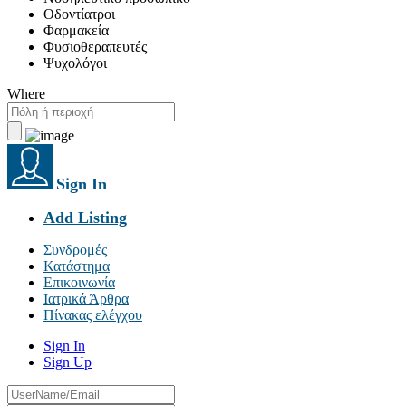
Οδοντίατροι
Φαρμακεία
Φυσιοθεραπευτές
Ψυχολόγοι
Where
Sign In
Add Listing
Συνδρομές
Κατάστημα
Επικοινωνία
Ιατρικά Άρθρα
Πίνακας ελέγχου
Sign In
Sign Up